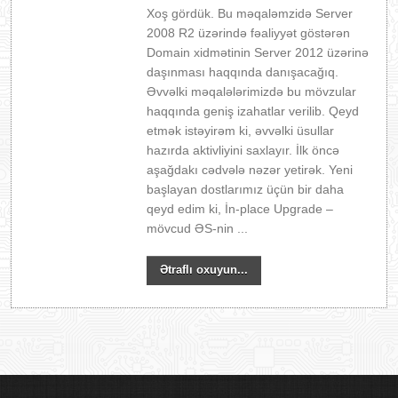
Xoş gördük. Bu məqaləmzidə Server
2008 R2 üzərində fəaliyyət göstərən
Domain xidmətinin Server 2012 üzərinə
daşınması haqqında danışacağıq.
Əvvəlki məqalələrimizdə bu mövzular
haqqında geniş izahatlar verilib. Qeyd
etmək istəyirəm ki, əvvəlki üsullar
hazırda aktivliyini saxlayır. İlk öncə
aşağdakı cədvələ nəzər yetirək. Yeni
başlayan dostlarımız üçün bir daha
qeyd edim ki, İn-place Upgrade –
mövcud ƏS-nin ...
Ətraflı oxuyun...