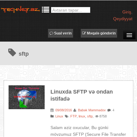
Giriş
,
Qeydiyyat
Sual verin
Məqalə göndərin
SUAL-CAVAB
sftp
TECHNET TV
MƏQALƏLƏR
İŞ ELANLARI
TƏDBİRLƏR
Linuxda SFTP və ondan
PROQRAMLAR
istifadə
AVADANLIQLAR
09/08/2016
Babək Məmmədov
:
:
: 4
IT LÜĞƏT
:
Linux
FTP
linux
sftp
8758
:
,
,
,
XƏBƏRLƏR
Salam əziz oxucular, Bu günki
mövzumuz SFTP (Secure File Transfer