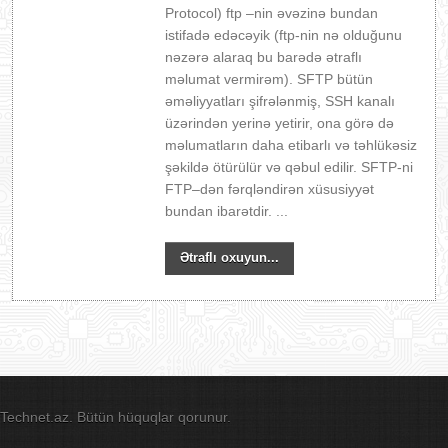
Protocol) ftp –nin əvəzinə bundan
istifadə edəcəyik (ftp-nin nə olduğunu
nəzərə alaraq bu barədə ətraflı
məlumat vermirəm). SFTP bütün
əməliyyatları şifrələnmiş, SSH kanalı
üzərindən yerinə yetirir, ona görə də
məlumatların daha etibarlı və təhlükəsiz
şəkildə ötürülür və qəbul edilir. SFTP-ni
FTP–dən fərqləndirən xüsusiyyət
bundan ibarətdir. ...
Ətraflı oxuyun...
Technet.az. Bütün hüquqlar qorunur.