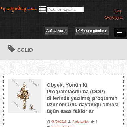
Giriş
,
Qeydiyyat
Sual verin
Məqalə göndərin
SUAL-CAVAB
SOLID
TECHNET TV
MƏQALƏLƏR
İŞ ELANLARI
TƏDBİRLƏR
Obyekt Yönümlü
PROQRAMLAR
Proqramlaşdırma (OOP)
AVADANLIQLAR
dillərində yazılmış proqramın
uzunömürlü, dayanıqlı olması
IT LÜĞƏT
üçün əsas faktorlar
XƏBƏRLƏR
06/09/2016
Fariz Lətifov
:
:
: 3