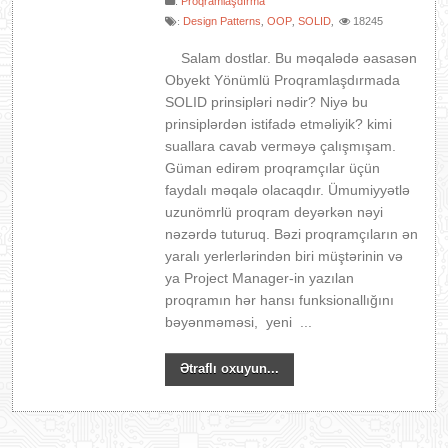
:
Proqramlaşdırma
Design Patterns
OOP
SOLID
18245
:
,
,
,
Salam dostlar. Bu məqalədə əasasən
Obyekt Yönümlü Proqramlaşdırmada
SOLID prinsipləri nədir? Niyə bu
prinsiplərdən istifadə etməliyik? kimi
suallara cavab verməyə çalışmışam.
Güman edirəm proqramçılar üçün
faydalı məqalə olacaqdır. Ümumiyyətlə
uzunömrlü proqram deyərkən nəyi
nəzərdə tuturuq. Bəzi proqramçıların ən
yaralı yerlerlərindən biri müştərinin və
ya Project Manager-in yazılan
proqramın hər hansı funksionallığını
bəyənməməsi, yeni ...
Ətraflı oxuyun...