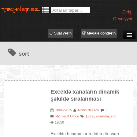
Giriş
,
Qeydiyyat
Sual verin
Məqalə göndərin
SUAL-CAVAB
sort
TECHNET TV
MƏQALƏLƏR
İŞ ELANLARI
TƏDBİRLƏR
Exceldə xanaların dinamik
PROQRAMLAR
şəkildə sıralanması
AVADANLIQLAR
28/05/2015
Nahid Nesirov
:
:
: 0
IT LÜĞƏT
:
Microsoft Office
Excel
sıralama
sort
:
,
,
,
12050
XƏBƏRLƏR
Exceldə hesabatların daha da asan