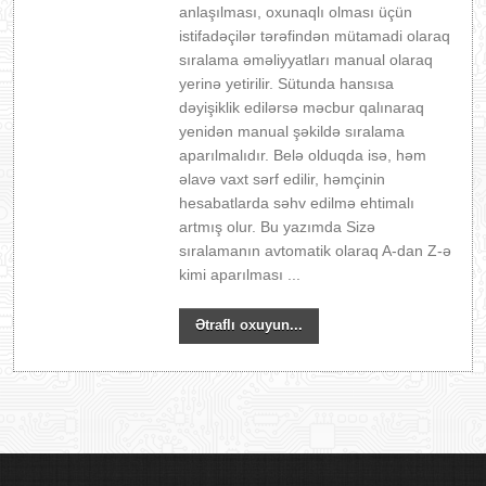
anlaşılması, oxunaqlı olması üçün
istifadəçilər tərəfindən mütamadi olaraq
sıralama əməliyyatları manual olaraq
yerinə yetirilir. Sütunda hansısa
dəyişiklik edilərsə məcbur qalınaraq
yenidən manual şəkildə sıralama
aparılmalıdır. Belə olduqda isə, həm
əlavə vaxt sərf edilir, həmçinin
hesabatlarda səhv edilmə ehtimalı
artmış olur. Bu yazımda Sizə
sıralamanın avtomatik olaraq A-dan Z-ə
kimi aparılması ...
Ətraflı oxuyun...