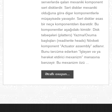
serverlərdə qalan mexaniki komponent
sərt disklərdir. Sərt disklər mexaniki
olduğuna görə digər komponentlərlə
müqayisədə yavaşdır. Sərt disklər əsas
bir neçə komponentdən ibarətdir. Bu
komponentlər aşağıdakı kimidir: Disk
təbəqələri (platters) Yazma/Oxuma
başlıqları (read/write heads) Növbəti
komponent “Actuator assembly” adlanır.
Bunu tərcümə edərkən “İşləyən və ya
hərəkət etdirici mexanizm” mənasına
bənzəyir. Bu mexanizm özü ...
Ətraflı oxuyun...