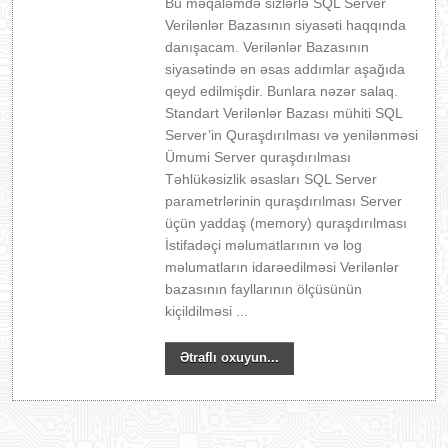
Bu məqaləmdə sizlərlə SQL Server
Verilənlər Bazasının siyasəti haqqında
danışacam. Verilənlər Bazasının
siyasətində ən əsas addımlar aşağıda
qeyd edilmişdir. Bunlara nəzər salaq.
Standart Verilənlər Bazası mühiti SQL
Server’in Quraşdırılması və yenilənməsi
Ümumi Server quraşdırılması
Təhlükəsizlik əsasları SQL Server
parametrlərinin quraşdırılması Server
üçün yaddaş (memory) quraşdırılması
İstifadəçi məlumatlarının və log
məlumatların idarəedilməsi Verilənlər
bazasının fayllarının ölçüsünün
kiçildilməsi ...
Ətraflı oxuyun...