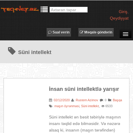
Giriş
,
Qeydiyyat
Sual verin
Məqalə göndərin
SUAL-CAVAB
Süni intellekt
TECHNET TV
MƏQALƏLƏR
İŞ ELANLARI
TƏDBİRLƏR
İnsan süni intellektlə yarışır
PROQRAMLAR
02/12/2020
Rustem Azimov
:
Başqa
:
:
: 0
AVADANLIQLAR
maşın öyrənməsi
Süni intellekt
6533
:
,
,
IT LÜĞƏT
Süni intellekt ən bəsit təbiriylə maşının
XƏBƏRLƏR
insanı təqlid edə bilməsidir. Və nəzərə
alsaq ki, insanın (maşın tərəfindən)