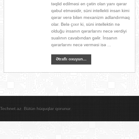
təqlid edilməsi ən çətin olan yanı qərar
qəbul etməsidir, süni intellekti insan kimi
qərar verə bilən mexanizm adlandırmaq
olar. Belə çıxır ki, süni intellektin nə
olduğu insanın qərarlarını necə verdiyi
sualının cavabından gəlir. İnsanın
qərarlarını necə verməsi isə ...
Ətraflı oxuyun...
Technet.az. Bütün hüquqlar qorunur.