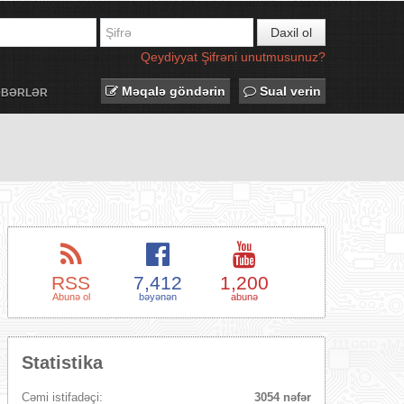
Daxil ol
Qeydiyyat
Şifrəni unutmusunuz?
Məqalə göndərin
Sual verin
ƏBƏRLƏR
RSS
7,412
1,200
Abunə ol
bəyənən
abunə
Statistika
Cəmi istifadəçi:
3054 nəfər