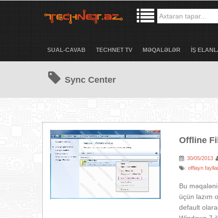
SUAL-CAVAB
TECHNET TV
MƏQALƏLƏR
İŞ ELANL
Sync Center
Offline Fi
30/05/2013
:
offlayn faylla
:
Bu məqalənin
üçün lazım o
default olara