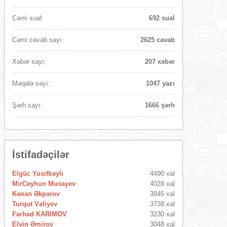
Cəmi sual:
692 sual
Cəmi cavab sayı:
2625 cavab
Xəbər sayı:
207 xəbər
Məqalə sayı:
1047 yazı
Şərh sayı:
1666 şərh
İstifadəçilər
Elgüc Yusifbəyli
4490 xal
MirCeyhun Musayev
4028 xal
Kənan Əkpərov
3945 xal
Turqut Vəliyev
3738 xal
Farhad KARIMOV
3230 xal
Elvin Əmirov
3048 xal