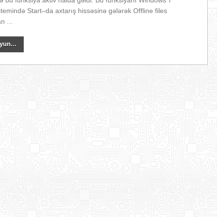
ə bu funksiya aktiv halda gəldi. Bu funksiyanı Windows 7
stemində Start–da axtarış hissəsinə gələrək Offline files
 ...
yun...