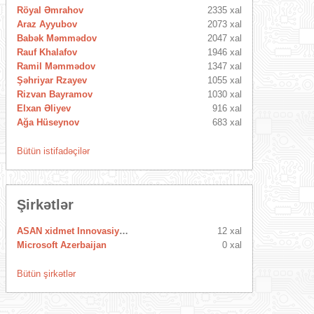
Röyal Əmrahov
2335 xal
Araz Ayyubov
2073 xal
Babək Məmmədov
2047 xal
Rauf Khalafov
1946 xal
Ramil Məmmədov
1347 xal
Şəhriyar Rzayev
1055 xal
Rizvan Bayramov
1030 xal
Elxan Əliyev
916 xal
Ağa Hüseynov
683 xal
Bütün istifadəçilər
Şirkətlər
ASAN xidmet Innovasiya Mərkəzi
12 xal
Microsoft Azerbaijan
0 xal
Bütün şirkətlər