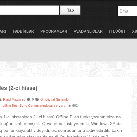
Tap
ARI
TƏDBİRLƏR
PROQRAMLAR
AVADANLIQLAR
IT LÜĞƏT
X
les (2-ci hissə)
Fərid Mirzəyev
:
Əməliyyat Sistemləri
:
: 0
r
offline files
Sync Center
windows servers
6624
,
,
,
,
 1-ci hissəsində (1-ci hissə) Offline Files funksiyasının bizə nə
lduğun izah etmişdik. Qeyd etmək istəyirəm ki, Windows XP-də
q bu funksiya aktiv deyildi, biz sonradan onu aktiv edirdik. Lakin