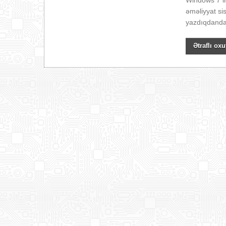
Windows 7 il
əməliyyat si
yazdıqdandan
Ətraflı oxu