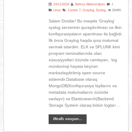
24/11/2018
Bəhruz Allahverdiyev
:
:
: 1
:
Linux
Centos 7
Graylog
Syslog
28489
:
,
,
,
Salam Dostlar! Bu məqələ ‘Graylog’
syslog serverinin quraşdırılması və ilkin
konfiqurasiyaların aparılması ilə bağlıdı.
İlk öncə Graylog haqda qısa məlumat
vermək istərdim. ELK və SPLUNK kimi
proqram təminatlarında olan
xüsusiyyətləri özündə cəmləyən, log
monitorinqi həyata keçirən
mərkəzləşdirilmiş open source
sistemdir.Database olaraq
MongoDB(Konfiqurasiya fayllarını və
metadata məlumatlarını özündə
saxlayır) və Elasticsearch(Backend
Storage System olaraq bütün logları ...
Ətraflı oxuyun...