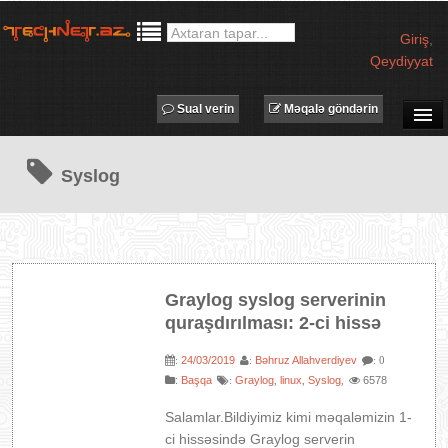
Giriş
,
Qeydiyyat
Sual verin
Məqalə göndərin
SUAL-CAVAB
Syslog
TECHNET TV
MƏQALƏLƏR
İŞ ELANLARI
TƏDBİRLƏR
Graylog syslog serverinin
PROQRAMLAR
quraşdırılması: 2-ci hissə
AVADANLIQLAR
24/03/2019
Bəhruz Allahverdiyev
:
:
: 0
IT LÜĞƏT
:
Başqa
Graylog
linux
Syslog
6578
:
,
,
,
XƏBƏRLƏR
Salamlar.Bildiyimiz kimi məqaləmizin 1-
ci hissəsində Graylog serverin