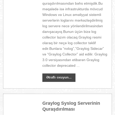
quraşdırılmasından bəhs etmişdik.Bu
məqalədə isə infrastrukturda mövcud
Windows və Linux əməliyyat sistemli
serverlərin loglarını mərkəzləşdirilmiş
log servere nece yönləndirilməsindən
danışacayıq.Bunun üçün bizə log
collector lazım olacaq.Graylog rəsmi
olaraq bir neçə log collector təklif
edir.Bunlara “nxlog”,”Graylog Sidecar”
və “Graylog Collector” aid edilir. Graylog
3.0 versiyasından etibarən Graylog
collector deprecated ...
Ətraflı oxuyun...
Graylog Syslog Serverinin
Quraşdırılması