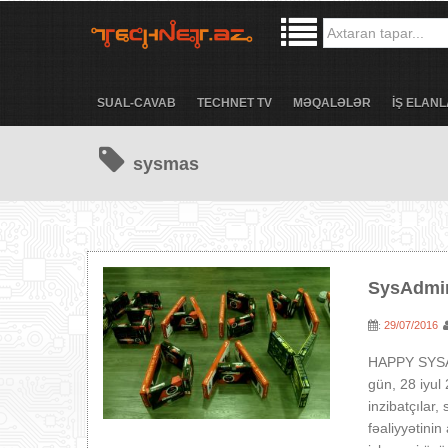
SUAL-CAVAB
TECHNET TV
MƏQALƏLƏR
İŞ ELANL
sysmas
SysAdmin
29/07/2016
:
HAPPY SYSAD
gün, 28 iyul
inzibatçılar,
fəaliyyətini