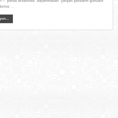
ün – “pərdə arxasında” dayanmadan çalışan şəxslərin günüdür
iriniz ...
yun...