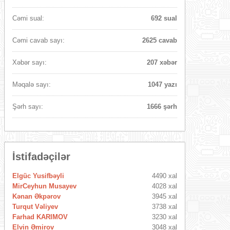
Cəmi sual:
692 sual
Cəmi cavab sayı:
2625 cavab
Xəbər sayı:
207 xəbər
Məqalə sayı:
1047 yazı
Şərh sayı:
1666 şərh
İstifadəçilər
Elgüc Yusifbəyli
4490 xal
MirCeyhun Musayev
4028 xal
Kənan Əkpərov
3945 xal
Turqut Vəliyev
3738 xal
Farhad KARIMOV
3230 xal
Elvin Əmirov
3048 xal