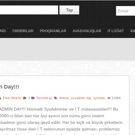
Tap
ARI
TƏDBİRLƏR
PROQRAMLAR
AVADANLIQLAR
IT LÜĞƏT
X
 Day!!!
Elvin Əmirov
:
Technet.az
#news
sysadmin day
sysmas
11994
:
: 3
:
,
,
,
MİN DAY!!! Hörmətli SysAdminlər və İ.T mütəxəssisləri!!! Bu
 2000-ci ildən bəri hər iyul ayının son cümə günü sistem
 sisadmin günü olaraq qeyd edilir. Hər bir kiçik və böyük şirkətlərin
n ayrılmaz hissə olan İ.T sektorunun ayaqda qalması, problemsiz