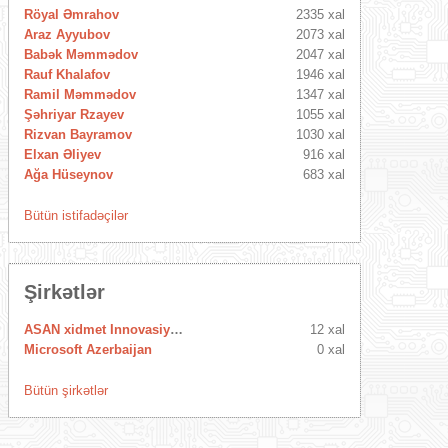
Röyal Əmrahov
2335 xal
Araz Ayyubov
2073 xal
Babək Məmmədov
2047 xal
Rauf Khalafov
1946 xal
Ramil Məmmədov
1347 xal
Şəhriyar Rzayev
1055 xal
Rizvan Bayramov
1030 xal
Elxan Əliyev
916 xal
Ağa Hüseynov
683 xal
Bütün istifadəçilər
Şirkətlər
ASAN xidmet Innovasiya Mərkəzi
12 xal
Microsoft Azerbaijan
0 xal
Bütün şirkətlər