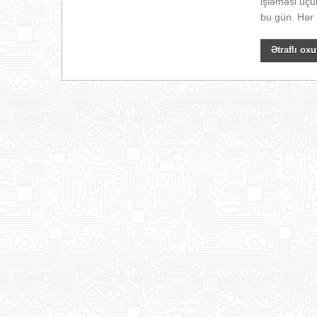
işləməsi üç
bu gün. Hər b
Ətraflı oxu