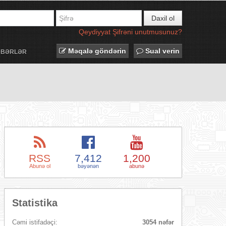
Daxil ol
Qeydiyyat
Şifrəni unutmusunuz?
Məqalə göndərin
Sual verin
ƏBƏRLƏR
RSS
7,412
1,200
Abunə ol
bəyənən
abunə
Statistika
Cəmi istifadəçi:
3054 nəfər