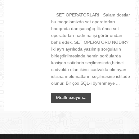
SET OPERATORLARI Salam dostlar
bu məqaləmizdə set operatorları
haqqında danışacağıq.İlk öncə set
operatorları nədir nə işi görür ondan
bəhs edək. SET OPERATORU NƏDİR?
İki ayrı ayrılıqda yazılmış sorğuların
birləşdirilməsində,həmin sorğularda
kəsişən sətirlərin seçilməsində,birinci
cədvəldə olan ikinci cədvəldə olmayan
istisna məlumatlərın seçilməsinə istifadə
olunur. Bir çox SQL-i öyrənməyə ...
Ətraflı oxuyun...