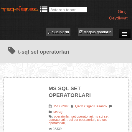
Giriş
,
Qeydiyyat
Sual verin
Məqalə göndərin
SUAL-CAVAB
t-sql set operatorlari
TECHNET TV
MƏQALƏLƏR
İŞ ELANLARI
TƏDBİRLƏR
MS SQL SET
PROQRAMLAR
OPERATORLARI
AVADANLIQLAR
15/06/2018
Qərib Əsgəri Həsənov
:
:
: 0
IT LÜĞƏT
:
MsSQL
operatorlar
set operatorlari.ms sql set
:
,
XƏBƏRLƏR
operatorlari
t-sql set operatorlari
tsq set
,
,
operatorlari
,
23339