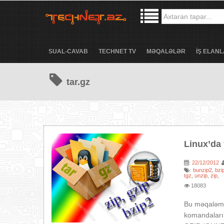
SUAL-CAVAB
TECHNET TV
MƏQALƏLƏR
İŞ ELANL
tar.gz
Linux’da 
22/12/2012
:
bunzip2
bzi
:
,
tgz
unzip
zip
,
,
,
18083
Bu məqaləmiz
komandaları 