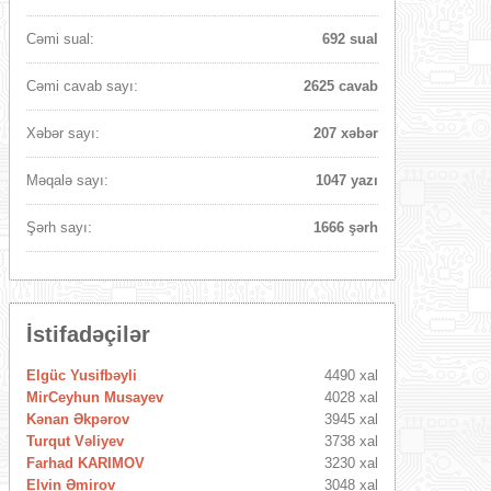
Cəmi sual:
692 sual
Cəmi cavab sayı:
2625 cavab
Xəbər sayı:
207 xəbər
Məqalə sayı:
1047 yazı
Şərh sayı:
1666 şərh
İstifadəçilər
Elgüc Yusifbəyli
4490 xal
MirCeyhun Musayev
4028 xal
Kənan Əkpərov
3945 xal
Turqut Vəliyev
3738 xal
Farhad KARIMOV
3230 xal
Elvin Əmirov
3048 xal