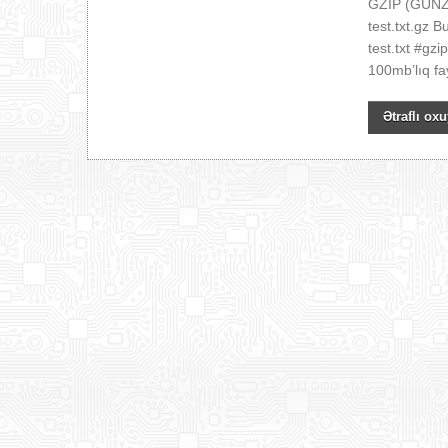
GZIP (GUNZIP
test.txt.gz B
test.txt #gzi
100mb’lıq fay
Ətraflı oxu