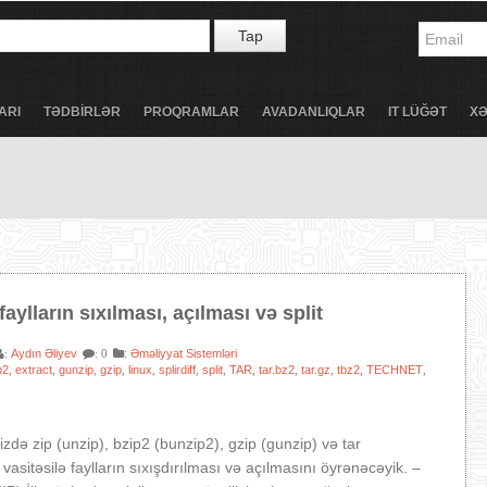
Tap
ARI
TƏDBİRLƏR
PROQRAMLAR
AVADANLIQLAR
IT LÜĞƏT
X
faylların sıxılması, açılması və split
Aydın Əliyev
:
Əməliyyat Sistemləri
:
: 0
p2
extract
gunzip
gzip
linux
splirdiff
split
TAR
tar.bz2
tar.gz
tbz2
TECHNET
,
,
,
,
,
,
,
,
,
,
,
,
də zip (unzip), bzip2 (bunzip2), gzip (gunzip) və tar
vasitəsilə faylların sıxışdırılması və açılmasını öyrənəcəyik. –