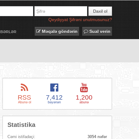
Daxil ol
Qeydiyyat
Şifrəni unutmusunuz?
Məqalə göndərin
Sual verin
ƏBƏRLƏR
RSS
7,412
1,200
Abunə ol
bəyənən
abunə
Statistika
Cəmi istifadəçi:
3054 nəfər