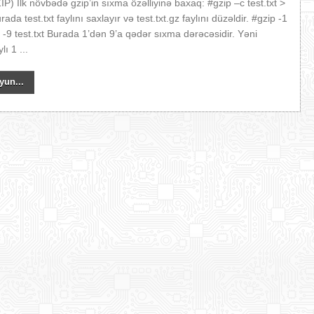
) İlk növbədə gzip’in sıxma özəlliyinə baxaq: #gzip –c test.txt >
urada test.txt faylını saxlayır və test.txt.gz faylını düzəldir. #gzip -1
p -9 test.txt Burada 1’dən 9’a qədər sıxma dərəcəsidir. Yəni
lı 1 ...
yun...