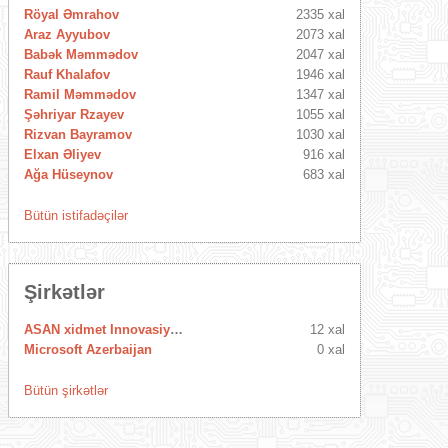
Röyal Əmrahov
2335 xal
Araz Ayyubov
2073 xal
Babək Məmmədov
2047 xal
Rauf Khalafov
1946 xal
Ramil Məmmədov
1347 xal
Şəhriyar Rzayev
1055 xal
Rizvan Bayramov
1030 xal
Elxan Əliyev
916 xal
Ağa Hüseynov
683 xal
Bütün istifadəçilər
Şirkətlər
ASAN xidmet Innovasiya Mərkəzi
12 xal
Microsoft Azerbaijan
0 xal
Bütün şirkətlər