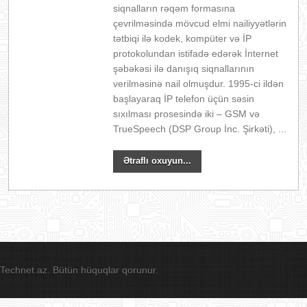
siqnalların rəqəm formasına
çevrilməsində mövcud elmi nailiyyətlərin
tətbiqi ilə kodek, kompüter və İP
protokolundan istifadə edərək İnternet
şəbəkəsi ilə danışıq siqnallarının
verilməsinə nail olmuşdur. 1995-ci ildən
başlayaraq İP telefon üçün səsin
sıxılması prosesində iki – GSM və
TrueSpeech (DSP Group İnc. Şirkəti), ...
Ətraflı oxuyun...
Technet.az. Bütün hüquqlar qorunur.