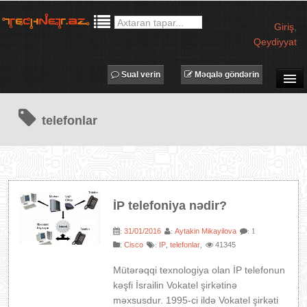
Giriş
,
Qeydiyyat
Sual verin
Məqalə göndərin
SUAL-CAVAB
telefonlar
TECHNET TV
MƏQALƏLƏR
İŞ ELANLARI
TƏDBİRLƏR
İP telefoniya nədir?
PROQRAMLAR
31/01/2016
Aytakin Mikayilova
:
:
: 1
AVADANLIQLAR
:
Cisco
IP
telefonlar
41345
:
,
,
IT LÜĞƏT
Mütərəqqi texnologiya olan İP telefonun
XƏBƏRLƏR
kəşfi İsrailin Vokatel şirkətinə
məxsusdur. 1995-ci ildə Vokatel şirkəti