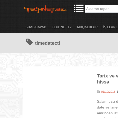
SUAL-CAVAB
TECHNET TV
MƏQALƏLƏR
İŞ ELANL
timedatectl
Tarix və 
hissə
01/10/2016
:
Salam əziz d
date və time
əmrindən ist