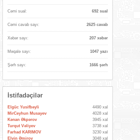
Cəmi sual:
692 sual
Cəmi cavab sayı:
2625 cavab
Xəbər sayı:
207 xəbər
Məqalə sayı:
1047 yazı
Şərh sayı:
1666 şərh
İstifadəçilər
Elgüc Yusifbəyli
4490 xal
MirCeyhun Musayev
4028 xal
Kənan Əkpərov
3945 xal
Turqut Vəliyev
3738 xal
Farhad KARIMOV
3230 xal
Elvin Əmirov
3048 xal