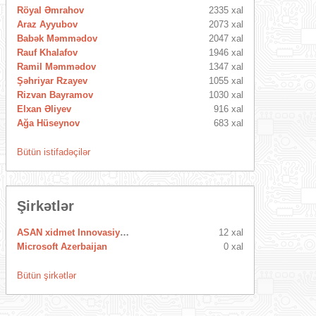
Röyal Əmrahov
2335 xal
Araz Ayyubov
2073 xal
Babək Məmmədov
2047 xal
Rauf Khalafov
1946 xal
Ramil Məmmədov
1347 xal
Şəhriyar Rzayev
1055 xal
Rizvan Bayramov
1030 xal
Elxan Əliyev
916 xal
Ağa Hüseynov
683 xal
Bütün istifadəçilər
Şirkətlər
ASAN xidmet Innovasiya Mərkəzi
12 xal
Microsoft Azerbaijan
0 xal
Bütün şirkətlər