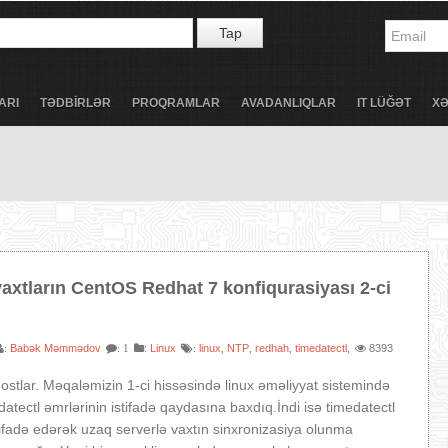
Tap
ARI
TƏDBİRLƏR
PROQRAMLAR
AVADANLIQLAR
IT LÜĞƏT
X
vaxtların CentOS Redhat 7 konfiqurasiyası 2-ci
Babək Məmmədov
:
Linux
linux
NTP
redhah
timedatectl
8393
:
: 1
:
,
,
,
,
ostlar. Məqaləmizin 1-ci hissəsində linux əməliyyat sistemində
datectl əmrlərinin istifadə qaydasına baxdıq.İndi isə timedatectl
ifadə edərək uzaq serverlə vaxtın sinxronizasiya olunma