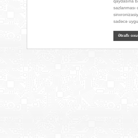
qaydasına b
sazlanması q
sinxronizasi
sadəcə uygun
Ətraflı oxu