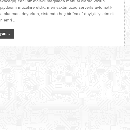
axacağıq.Yəni biz əvvəkli məqalədə manual olaraq vaxtın
aydasını müzakirə etdik, mən vaxtın uzaq serverlə avtomatik
ya olunması deyərkən, sistemdə heç bir “vaxt” dəyişikliyi etmirik
 əmri ...
yun...