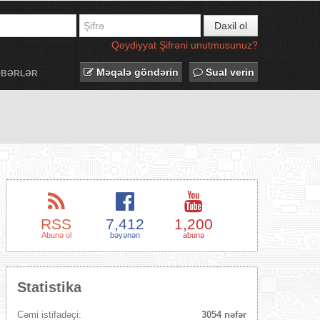
Daxil ol
Qeydiyyat
Şifrəni unutmusunuz?
Məqalə göndərin
Sual verin
ƏBƏRLƏR
RSS
7,412
1,200
Abunə ol
bəyənən
abunə
Statistika
Cəmi istifadəçi:
3054 nəfər