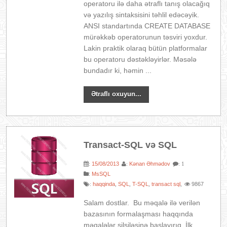
operatoru ilə daha ətraflı tanış olacağıq
və yazılış sintaksisini təhlil edəcəyik.
ANSI standartında CREATE DATABASE
mürəkkəb operatorunun təsviri yoxdur.
Lakin praktik olaraq bütün platformalar
bu operatoru dəstəkləyirlər. Məsələ
bundadır ki, həmin ...
Ətraflı oxuyun...
Transact-SQL və SQL
15/08/2013
Kənan Əhmədov
:
:
: 1
:
MsSQL
haqqinda
SQL
T-SQL
transact sql
9867
:
,
,
,
,
Salam dostlar. Bu məqalə ilə verilən
bazasının formalaşması haqqında
məqalələr silsiləsinə başlayırıq. İlk