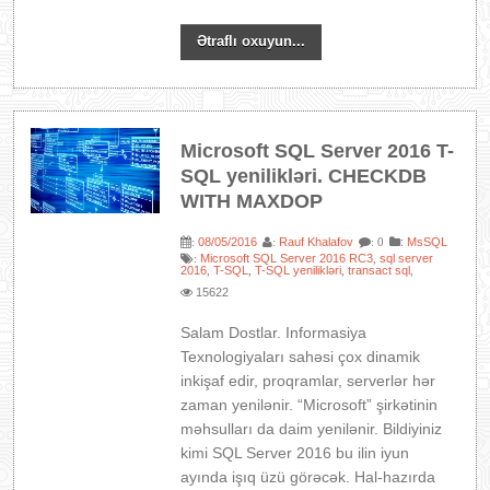
Ətraflı oxuyun...
Microsoft SQL Server 2016 T-
SQL yenilikləri. CHECKDB
WITH MAXDOP
08/05/2016
Rauf Khalafov
:
MsSQL
:
:
: 0
Microsoft SQL Server 2016 RC3
sql server
:
,
2016
T-SQL
T-SQL yenilikləri
transact sql
,
,
,
,
15622
Salam Dostlar. Informasiya
Texnologiyaları sahəsi çox dinamik
inkişaf edir, proqramlar, serverlər hər
zaman yenilənir. “Microsoft” şirkətinin
məhsulları da daim yenilənir. Bildiyiniz
kimi SQL Server 2016 bu ilin iyun
ayında işıq üzü görəcək. Hal-hazırda