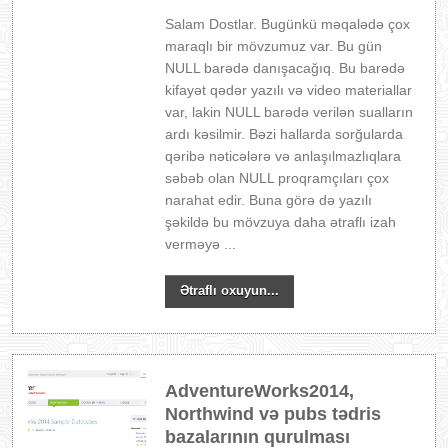
Salam Dostlar. Bugünkü məqalədə çox
maraqlı bir mövzumuz var. Bu gün
NULL barədə danışacağıq. Bu barədə
kifayət qədər yazılı və video materiallar
var, lakin NULL barədə verilən sualların
ardı kəsilmir. Bəzi hallarda sorğularda
qəribə nəticələrə və anlaşılmazlıqlara
səbəb olan NULL proqramçıları çox
narahat edir. Buna görə də yazılı
şəkildə bu mövzuya daha ətraflı izah
verməyə ...
Ətraflı oxuyun...
AdventureWorks2014,
Northwind və pubs tədris
bazalarının qurulması