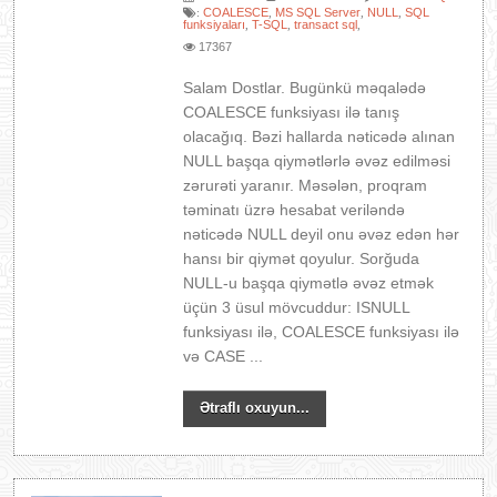
COALESCE
MS SQL Server
NULL
SQL
:
,
,
,
funksiyaları
T-SQL
transact sql
,
,
,
17367
Salam Dostlar. Bugünkü məqalədə
COALESCE funksiyası ilə tanış
olacağıq. Bəzi hallarda nəticədə alınan
NULL başqa qiymətlərlə əvəz edilməsi
zərurəti yaranır. Məsələn, proqram
təminatı üzrə hesabat veriləndə
nəticədə NULL deyil onu əvəz edən hər
hansı bir qiymət qoyulur. Sorğuda
NULL-u başqa qiymətlə əvəz etmək
üçün 3 üsul mövcuddur: ISNULL
funksiyası ilə, COALESCE funksiyası ilə
və CASE ...
Ətraflı oxuyun...