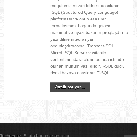
məqaləmiz nəzəri bilikərə əsaslanır.
SQL (Structured Query Language)
platforması və onun əsasının
formalaşması haqqında qısaca
məlumat və riyazi bazanın proqlaşdırma
yazı dilinə inteqrasiyanı
aydınlaşdıracayıq. Transact-SQL
Microft SQL Server vasitəsilə
verilənlərin idarə olunmasında istifadə
olunan mühüm yazı dilidir.T-SQL güclü
riyazi bazaya əsaslanır. T-SQL ...
Ətraflı oxuyun...
Technet.az. Bütün hüquqlar qorunur.