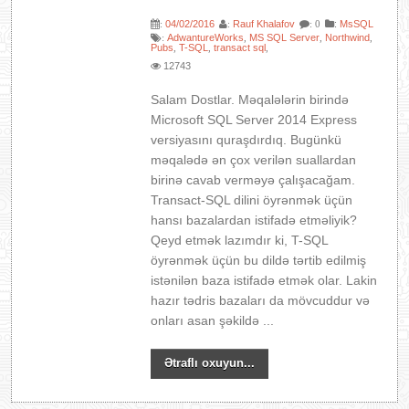
04/02/2016
Rauf Khalafov
:
MsSQL
:
:
: 0
AdwantureWorks
MS SQL Server
Northwind
:
,
,
,
Pubs
T-SQL
transact sql
,
,
,
12743
Salam Dostlar. Məqalələrin birində
Microsoft SQL Server 2014 Express
versiyasını quraşdırdıq. Bugünkü
məqalədə ən çox verilən suallardan
birinə cavab verməyə çalışacağam.
Transact-SQL dilini öyrənmək üçün
hansı bazalardan istifadə etməliyik?
Qeyd etmək lazımdır ki, T-SQL
öyrənmək üçün bu dildə tərtib edilmiş
istənilən baza istifadə etmək olar. Lakin
hazır tədris bazaları da mövcuddur və
onları asan şəkildə ...
Ətraflı oxuyun...