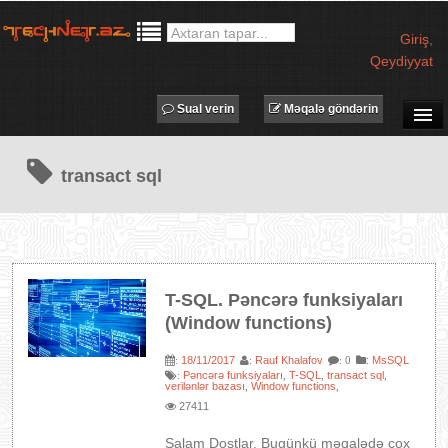
Giriş
,
Qeydiyyat
Sual verin
Məqalə göndərin
SUAL-CAVAB
transact sql
TECHNET TV
MƏQALƏLƏR
İŞ ELANLARI
TƏDBİRLƏR
T-SQL. Pəncərə funksiyaları
PROQRAMLAR
(Window functions)
AVADANLIQLAR
18/11/2017
Rauf Khalafov
:
MsSQL
:
:
: 0
IT LÜĞƏT
Pəncərə funksiyaları
T-SQL
transact sql
:
,
,
,
verilənlər bazası
Window functions
,
,
XƏBƏRLƏR
27411
Salam Dostlar. Bugünkü məqalədə çox