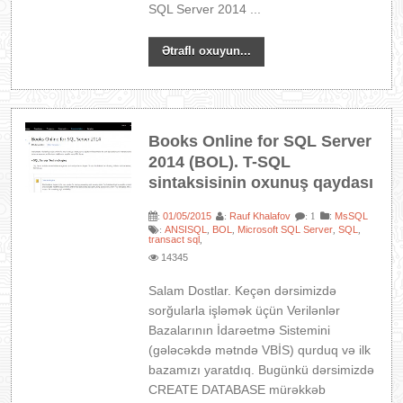
SQL Server 2014 ...
Ətraflı oxuyun...
Books Online for SQL Server
2014 (BOL). T-SQL
sintaksisinin oxunuş qaydası
01/05/2015
Rauf Khalafov
:
MsSQL
:
:
: 1
ANSISQL
BOL
Microsoft SQL Server
SQL
:
,
,
,
,
transact sql
,
14345
Salam Dostlar. Keçən dərsimizdə
sorğularla işləmək üçün Verilənlər
Bazalarının İdarəetmə Sistemini
(gələcəkdə mətndə VBİS) qurduq və ilk
bazamızı yaratdıq. Bugünkü dərsimizdə
CREATE DATABASE mürəkkəb