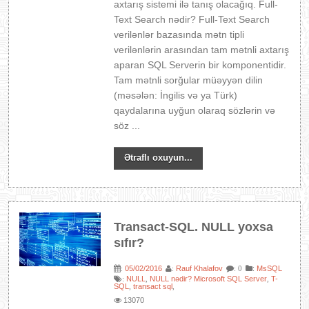
axtarış sistemi ilə tanış olacağıq. Full-
Text Search nədir? Full-Text Search
verilənlər bazasında mətn tipli
verilənlərin arasından tam mətnli axtarış
aparan SQL Serverin bir komponentidir.
Tam mətnli sorğular müəyyən dilin
(məsələn: İngilis və ya Türk)
qaydalarına uyğun olaraq sözlərin və
söz ...
Ətraflı oxuyun...
Transact-SQL. NULL yoxsa
sıfır?
05/02/2016
Rauf Khalafov
:
MsSQL
:
:
: 0
NULL
NULL nədir? Microsoft SQL Server
T-
:
,
,
SQL
transact sql
,
,
13070