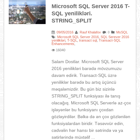
Microsoft SQL Server 2016 T-
SQL yenilikləri.
STRING_SPLIT
09/05/2016
Rauf Khalafov
:
MsSQL
:
:
: 0
Microsoft SQL Server 2016
SQL Serever 2016
:
,
yenilikləri
T-SQL
transact sql
Transact-SQL
,
,
,
Enhancements
,
16040
Salam Dostlar. Microsoft SQL Server
2016 yenilikləri barədə mövzumuzu
davam edirik. Transact-SQL üzrə
yeniliklər barədə bu artıq üçüncü
məqaləmizdir. Bu gün biz sizinlə
STRING_SPLIT funksiyası ilə tanış
olacağıq. Microsoft SQL Serverlə az-çox
işləyənlər bu funksiyanı çoxdan
gözləyirdilər. Bəlkə də ən çox gözlənilən
funksiyalardan biridir. Təsəvvür edin,
cədvəlin hər hansı bir sətrində və ya
sətirlərində müxtəlif ...