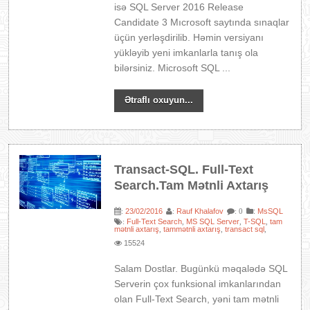
isə SQL Server 2016 Release
Candidate 3 Mıcrosoft saytında sınaqlar
üçün yerləşdirilib. Həmin versiyanı
yükləyib yeni imkanlarla tanış ola
bilərsiniz. Microsoft SQL ...
Ətraflı oxuyun...
Transact-SQL. Full-Text
Search.Tam Mətnli Axtarış
23/02/2016
Rauf Khalafov
:
MsSQL
:
:
: 0
Full-Text Search
MS SQL Server
T-SQL
tam
:
,
,
,
mətnli axtarış
tammətnli axtarış
transact sql
,
,
,
15524
Salam Dostlar. Bugünkü məqalədə SQL
Serverin çox funksional imkanlarından
olan Full-Text Search, yəni tam mətnli