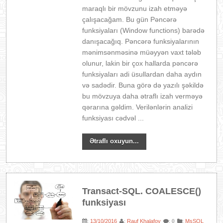
maraqlı bir mövzunu izah etməyə
çalışacağam. Bu gün Pəncərə
funksiyaları (Window functions) barədə
danışacağıq. Pəncərə funksiyalarının
mənimsənməsinə müəyyən vaxt tələb
olunur, lakin bir çox hallarda pəncərə
funksiyaları adi üsullardan daha aydın
və sadədir. Buna görə də yazılı şəkildə
bu mövzuya daha ətraflı izah verməyə
qərarına gəldim. Verilənlərin analizi
funksiyası cədvəl ...
Ətraflı oxuyun...
Transact-SQL. COALESCE()
funksiyası
13/10/2016
Rauf Khalafov
:
MsSQL
:
:
: 0