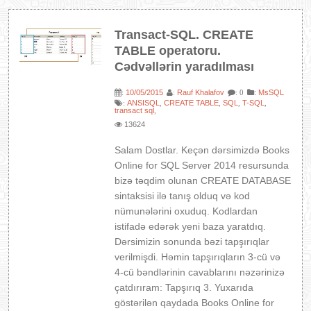
Transact-SQL. CREATE
TABLE operatoru.
Cədvəllərin yaradılması
10/05/2015
Rauf Khalafov
:
MsSQL
:
:
: 0
ANSISQL
CREATE TABLE
SQL
T-SQL
:
,
,
,
,
transact sql
,
13624
Salam Dostlar. Keçən dərsimizdə Books
Online for SQL Server 2014 resursunda
bizə təqdim olunan CREATE DATABASE
sintaksisi ilə tanış olduq və kod
nümunələrini oxuduq. Kodlardan
istifadə edərək yeni baza yaratdıq.
Dərsimizin sonunda bəzi tapşırıqlar
verilmişdi. Həmin tapşırıqların 3-cü və
4-cü bəndlərinin cavablarını nəzərinizə
çatdırıram: Tapşırıq 3. Yuxarıda
göstərilən qaydada Books Online for