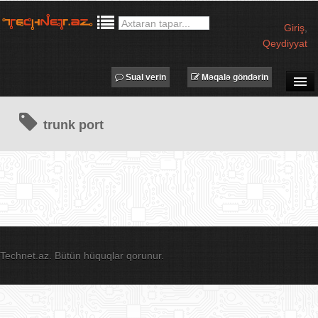
Giriş
,
Qeydiyyat
Sual verin
Məqalə göndərin
SUAL-CAVAB
trunk port
TECHNET TV
MƏQALƏLƏR
İŞ ELANLARI
TƏDBİRLƏR
PROQRAMLAR
AVADANLIQLAR
Technet.az. Bütün hüquqlar qorunur.
IT LÜĞƏT
XƏBƏRLƏR