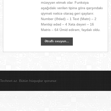
müəyyən etmək olar. Funksiya
aşağıdakı verilən tipinə görə qarşındakı
qiyməti nəticə olaraq geri qaytarır.
Number (Ədəd) – 1 Text (Mətn) – 2
Məntiqi ədəd – 4 Xəta dəyəri – 16
Matris – 64 Ümid edirəm, faydalı oldu.
Ətraflı oxuyun...
Technet.az. Bütün hüquqlar qorunur.