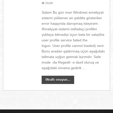
15169
Salam Bu gün mən Windows əməliyyat
sistemi yüklənən an şəkildə göstərilən
error haqqında danışmaq istəyirəm.
Əməliyyat sistemi istifadəçi profilini
yükləyə bilmədiyi üçün belə bir xəta(the
user profile service failed the
logon. User profile cannot loaded) verir.
Bunu aradan qaldırmaq üçün aşağıdakı
təlimata uyğun getmək lazımdır. Safe
mode -da Regedit -ə daxil oluruq və
aşağıdaki ünvana gedirik ...
Ətraflı oxuyun...