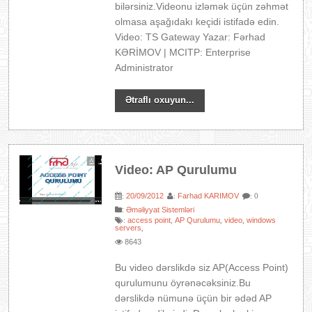
bilərsiniz.Videonu izləmək üçün zəhmət
olmasa aşağıdakı keçidi istifadə edin.
Video: TS Gateway Yazar: Fərhad
KƏRİMOV | MCITP: Enterprise
Administrator
Ətraflı oxuyun...
Video: AP Qurulumu
20/09/2012
Farhad KARIMOV
:
:
: 0
:
Əməliyyat Sistemləri
access point
AP Qurulumu
video
windows
:
,
,
,
servers
,
8643
Bu video dərslikdə siz AP(Access Point)
qurulumunu öyrənəcəksiniz.Bu
dərslikdə nümunə üçün bir ədəd AP