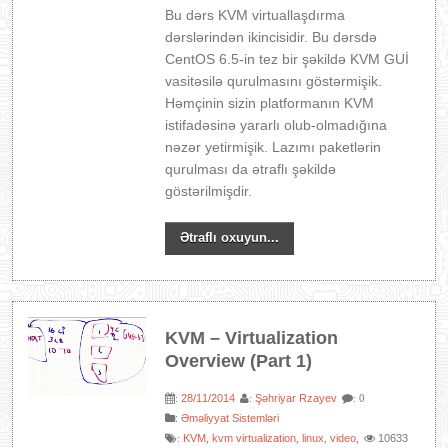
Bu dərs KVM virtuallaşdırma
dərslərindən ikincisidir. Bu dərsdə
CentOS 6.5-in tez bir şəkildə KVM GUİ
vasitəsilə qurulmasını göstərmişik.
Həmçinin sizin platformanın KVM
istifadəsinə yararlı olub-olmadığına
nəzər yetirmişik. Lazımı paketlərin
qurulması da ətraflı şəkildə
göstərilmişdir.
Ətraflı oxuyun...
KVM – Virtualization
Overview (Part 1)
28/11/2014
Şəhriyar Rzayev
:
:
: 0
:
Əməliyyat Sistemləri
KVM
kvm virtualization
linux
video
10633
:
,
,
,
,