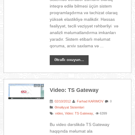
inteqrə edilə bilməsi üçün sistem
proqramlaşdırma və təchizat olaraq
yüksək elastikliyə malikdir. Həssas
fəaliyyət, təcili vəziyyət rəhbərliyi və
analizli məlumatlandırma imkanları
yaradır. Sistem etibarlı məlumat
qoruma, arxiv saxlama və ...
Ətraflı oxuyun...
Video: TS Gateway
02/10/2012
Farhad KARIMOV
:
:
: 0
:
Əməliyyat Sistemləri
video
Video: TS Gateway
6399
:
,
,
Bu video dərslikdə TS Gateway
haqqında məlumat ala