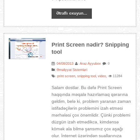
Ətraflı oxuyun...
Print Screen nədir? Snipping
tool
04/08/2013
Araz Ayyubov
:
:
: 0
:
Əməliyyat Sistemləri
print screen
snipping tool
video
11284
:
,
,
,
Salam dostlar. Bu dəfə Print Screen
haqqında məqalə hazırlamaq qərarına
gəldim, belə ki, problem yaranan zaman
istifadəçilərin problemini izah etməsi
mərhələsi çox önəmlidir. Çünki problemi
düzgün izah etmədikcə, kimdənsə
kömək ala bilmə şansımız çox aşağı
olur. İnternet üzərindən suallarınıza