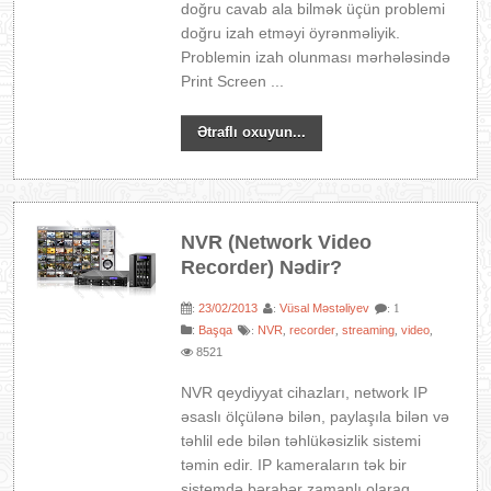
doğru cavab ala bilmək üçün problemi
doğru izah etməyi öyrənməliyik.
Problemin izah olunması mərhələsində
Print Screen ...
Ətraflı oxuyun...
NVR (Network Video
Recorder) Nədir?
23/02/2013
Vüsal Məstəliyev
:
:
: 1
:
Başqa
NVR
recorder
streaming
video
:
,
,
,
,
8521
NVR qeydiyyat cihazları, network IP
əsaslı ölçülənə bilən, paylaşıla bilən və
təhlil ede bilən təhlükəsizlik sistemi
təmin edir. IP kameraların tək bir
sistemdə bərabər zamanlı olaraq