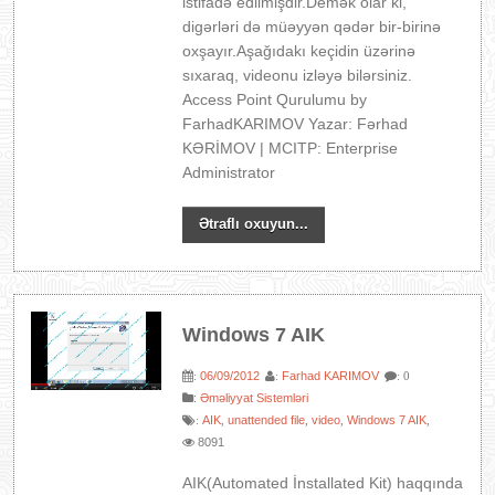
istifadə edilmişdir.Demək olar ki,
digərləri də müəyyən qədər bir-birinə
oxşayır.Aşağıdakı keçidin üzərinə
sıxaraq, videonu izləyə bilərsiniz.
Access Point Qurulumu by
FarhadKARIMOV Yazar: Fərhad
KƏRİMOV | MCITP: Enterprise
Administrator
Ətraflı oxuyun...
Windows 7 AIK
06/09/2012
Farhad KARIMOV
:
:
: 0
:
Əməliyyat Sistemləri
AIK
unattended file
video
Windows 7 AIK
:
,
,
,
,
8091
AIK(Automated İnstallated Kit) haqqında