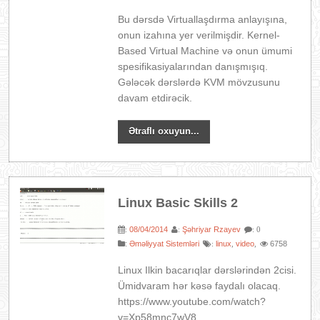
Bu dərsdə Virtuallaşdırma anlayışına,
onun izahına yer verilmişdir. Kernel-
Based Virtual Machine və onun ümumi
spesifikasiyalarından danışmışıq.
Gələcək dərslərdə KVM mövzusunu
davam etdirəcik.
Ətraflı oxuyun...
Linux Basic Skills 2
08/04/2014
Şəhriyar Rzayev
:
:
: 0
:
Əməliyyat Sistemləri
linux
video
6758
:
,
,
Linux Ilkin bacarıqlar dərslərindən 2cisi.
Ümidvaram hər kəsə faydalı olacaq.
https://www.youtube.com/watch?
v=Xp58mnc7wV8