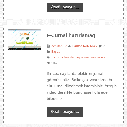
Ətraflı oxuyun...
E-Jurnal hazırlamaq
22/08/2012
Farhad KARIMOV
:
:
: 2
:
Başqa
E-Jurnal hazırlamaq
issuu.com
video
:
,
,
,
8767
Bir çox saytlarda elektron jurnal
görmüsünüz. Bəlkə çox vaxt sizdə bu
cür jurnal düzəltmək istəmisiniz. Artıq bu
video dərsliklə bunu asanlıqla edə
bilərsiniz
Ətraflı oxuyun...