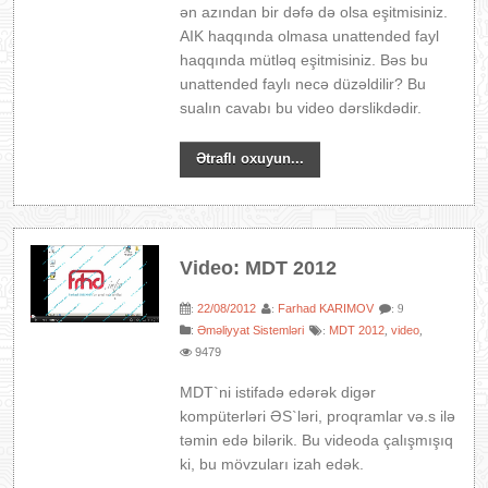
ən azından bir dəfə də olsa eşitmisiniz.
AIK haqqında olmasa unattended fayl
haqqında mütləq eşitmisiniz. Bəs bu
unattended faylı necə düzəldilir? Bu
sualın cavabı bu video dərslikdədir.
Ətraflı oxuyun...
Video: MDT 2012
22/08/2012
Farhad KARIMOV
:
:
: 9
:
Əməliyyat Sistemləri
MDT 2012
video
:
,
,
9479
MDT`ni istifadə edərək digər
kompüterləri ƏS`ləri, proqramlar və.s ilə
təmin edə bilərik. Bu videoda çalışmışıq
ki, bu mövzuları izah edək.