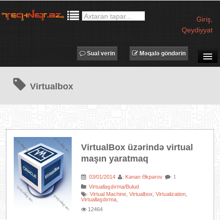
Giriş
,
Qeydiyyat
Sual verin
Məqalə göndərin
SUAL-CAVAB
Virtualbox
TECHNET TV
MƏQALƏLƏR
İŞ ELANLARI
TƏDBİRLƏR
VirtualBox üzərində virtual
PROQRAMLAR
maşın yaratmaq
AVADANLIQLAR
03/01/2014
Kənan Əkpərov
:
:
: 1
IT LÜĞƏT
:
Virtuallaşdırma/Bulud
Virtual Machine
Virtualbox
Virtualization
:
,
,
,
XƏBƏRLƏR
Virtuallaşdırma
,
12464