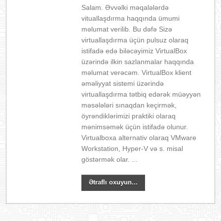
Salam. Əvvəlki məqalələrdə
vituallaşdırma haqqında ümumi
məlumat verilib. Bu dəfə Sizə
virtuallaşdırma üçün pulsuz olaraq
istifadə edə biləcəyimiz VirtualBox
üzərində ilkin sazlanmalar haqqında
məlumat verəcəm. VirtualBox klient
əməliyyat sistemi üzərində
virtuallaşdırma tətbiq edərək müəyyən
məsələləri sınaqdan keçirmək,
öyrəndiklərimizi praktiki olaraq
mənimsəmək üçün istifadə olunur.
Virtualboxa alternativ olaraq VMware
Workstation, Hyper-V və s. misal
göstərmək olar. ...
Ətraflı oxuyun...