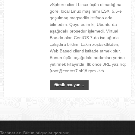
vSphere client Linux üçün olmadığına
görə, local Linux maşınımı ESXİ 5.5-ə
qoşulmaq məqsədilə istifadə edə
bilmədim. Qeyd edim ki, Ubuntu-da
aşağıdakı prosedur işləmədi. Virtual
Box-da olan CentOS 7-də isə uğurla
çalışdıra bildim. Lakin xoşbəxtlikdən,
Web Based clienti istifadə etmək olur.
Bunun üçün aşağıdakı addımları yerinə
yetirmək kifayətdir: İlk öncə JRE yazırıq:
[root@centos7 sh]# rpm -ivh ...
Ətraflı oxuyun...
Technet.az. Bütün hüquqlar qorunur.