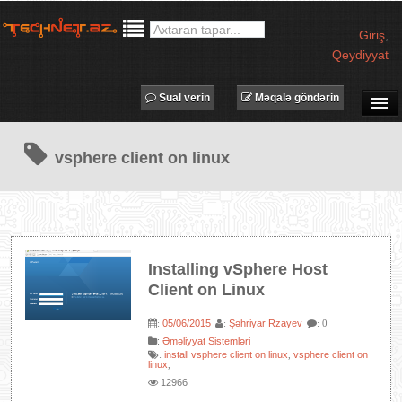
Giriş
,
Qeydiyyat
Sual verin
Məqalə göndərin
SUAL-CAVAB
vsphere client on linux
TECHNET TV
MƏQALƏLƏR
İŞ ELANLARI
TƏDBİRLƏR
Installing vSphere Host
PROQRAMLAR
Client on Linux
AVADANLIQLAR
05/06/2015
Şəhriyar Rzayev
:
:
: 0
IT LÜĞƏT
:
Əməliyyat Sistemləri
install vsphere client on linux
vsphere client on
:
,
XƏBƏRLƏR
linux
,
12966