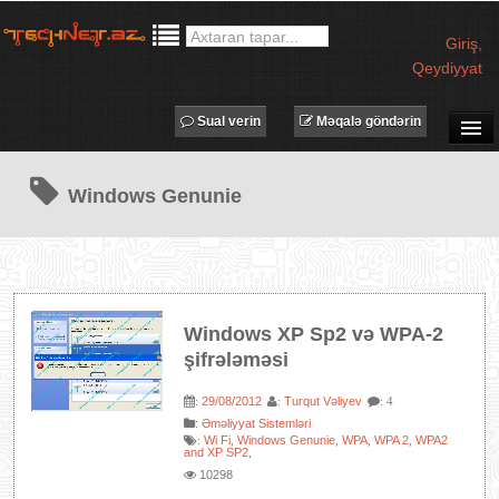
Giriş
,
Qeydiyyat
Sual verin
Məqalə göndərin
SUAL-CAVAB
Windows Genunie
TECHNET TV
MƏQALƏLƏR
İŞ ELANLARI
TƏDBİRLƏR
Windows XP Sp2 və WPA-2
PROQRAMLAR
şifrələməsi
AVADANLIQLAR
29/08/2012
Turqut Vəliyev
:
:
: 4
IT LÜĞƏT
:
Əməliyyat Sistemləri
Wi Fi
Windows Genunie
WPA
WPA 2
WPA2
:
,
,
,
,
XƏBƏRLƏR
and XP SP2
,
10298