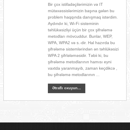
Bir çox istifadəçilərimizin və IT
mütəxəssislərimizin başına gələn bu
problem haqqında danışmaq istərdim.
Aydındır ki, Wi-Fi sisteminin
təhlükəsizliyi üçün bir çox şifrələmə
metodları mövcuddur. Bunlar, WEP,
WPA, WPA2 və s.-dir. Hal hazırda bu
şifrələmə sistemlərindən ən təhlükəsizi
WPA 2 şifrlələməsidir. Təbii ki, bu
şifrələmə metodlarının hamısı eyni
vaxtda yaranmayıb, zaman keçdikcə ,
bu şifrələmə metodlarının ...
Ətraflı oxuyun...