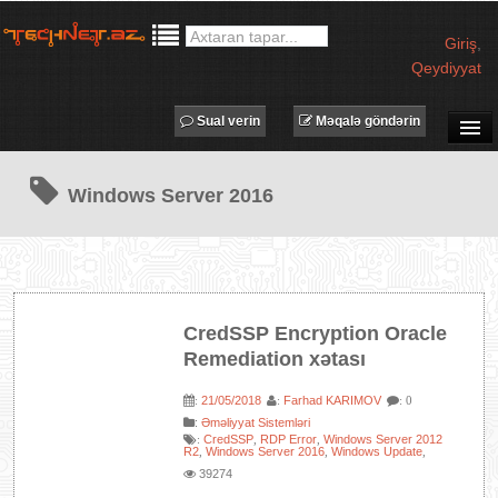
Giriş
,
Qeydiyyat
Sual verin
Məqalə göndərin
SUAL-CAVAB
Windows Server 2016
TECHNET TV
MƏQALƏLƏR
İŞ ELANLARI
TƏDBİRLƏR
CredSSP Encryption Oracle
PROQRAMLAR
Remediation xətası
AVADANLIQLAR
21/05/2018
Farhad KARIMOV
:
:
: 0
IT LÜĞƏT
:
Əməliyyat Sistemləri
CredSSP
RDP Error
Windows Server 2012
:
,
,
XƏBƏRLƏR
R2
Windows Server 2016
Windows Update
,
,
,
39274