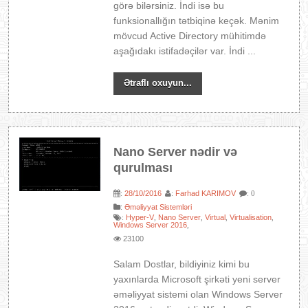
görə bilərsiniz. İndi isə bu
funksionallığın tətbiqinə keçək. Mənim
mövcud Active Directory mühitimdə
aşağıdakı istifadəçilər var. İndi ...
Ətraflı oxuyun...
Nano Server nədir və
qurulması
28/10/2016
Farhad KARIMOV
:
:
: 0
:
Əməliyyat Sistemləri
Hyper-V
Nano Server
Virtual
Virtualisation
:
,
,
,
,
Windows Server 2016
,
23100
Salam Dostlar, bildiyiniz kimi bu
yaxınlarda Microsoft şirkəti yeni server
əməliyyat sistemi olan Windows Server