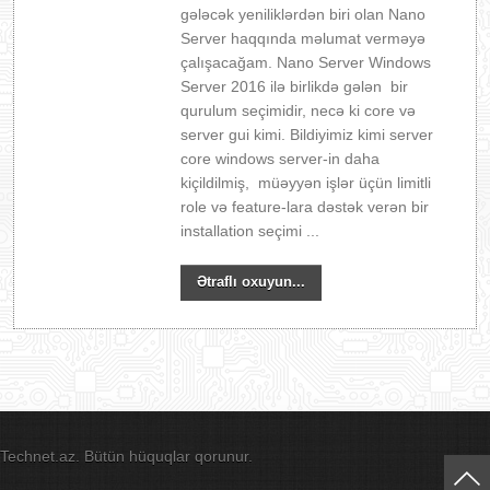
gələcək yeniliklərdən biri olan Nano
Server haqqında məlumat verməyə
çalışacağam. Nano Server Windows
Server 2016 ilə birlikdə gələn bir
qurulum seçimidir, necə ki core və
server gui kimi. Bildiyimiz kimi server
core windows server-in daha
kiçildilmiş, müəyyən işlər üçün limitli
role və feature-lara dəstək verən bir
installation seçimi ...
Ətraflı oxuyun...
Technet.az. Bütün hüquqlar qorunur.