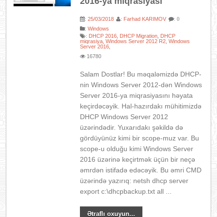
2016-ya miqrasiyası
25/03/2018
Farhad KARIMOV
:
:
: 0
:
Windows
DHCP 2016
DHCP Migration
DHCP
:
,
,
miqrasiya
Windows Server 2012 R2
Windows
,
,
Server 2016
,
16780
Salam Dostlar! Bu məqaləmizdə DHCP-
nin Windows Server 2012-dən Windows
Server 2016-ya miqrasiyasını həyata
keçirdəcəyik. Hal-hazırdakı mühitimizdə
DHCP Windows Server 2012
üzərindədir. Yuxarıdakı şəkildə də
gördüyünüz kimi bir scope-muz var. Bu
scope-u olduğu kimi Windows Server
2016 üzərinə keçirtmək üçün bir neçə
əmrdən istifadə edəcəyik. Bu əmri CMD
üzərində yazırıq: netsh dhcp server
export c:\dhcpbackup.txt all ...
Ətraflı oxuyun...