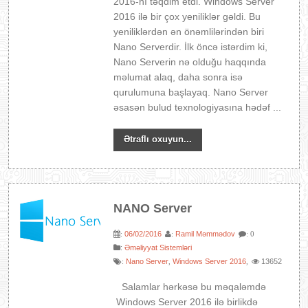
2016-nı təqdim etdi. Windows Server
2016 ilə bir çox yeniliklər gəldi. Bu
yeniliklərdən ən önəmlilərindən biri
Nano Serverdir. İlk öncə istərdim ki,
Nano Serverin nə olduğu haqqında
məlumat alaq, daha sonra isə
qurulumuna başlayaq. Nano Server
əsasən bulud texnologiyasına hədəf ...
Ətraflı oxuyun...
NANO Server
06/02/2016
Ramil Məmmədov
:
:
: 0
:
Əməliyyat Sistemləri
Nano Server
Windows Server 2016
13652
:
,
,
Salamlar hərkəsə bu məqaləmdə
Windows Server 2016 ilə birlikdə