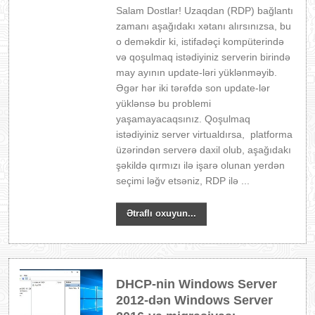
Salam Dostlar! Uzaqdan (RDP) bağlantı
zamanı aşağıdakı xətanı alırsınızsa, bu
o deməkdir ki, istifadəçi kompüterində
və qoşulmaq istədiyiniz serverin birində
may ayının update-ləri yüklənməyib.
Əgər hər iki tərəfdə son update-lər
yüklənsə bu problemi
yaşamayacaqsınız. Qoşulmaq
istədiyiniz server virtualdırsa, platforma
üzərindən serverə daxil olub, aşağıdakı
şəkildə qırmızı ilə işarə olunan yerdən
seçimi ləğv etsəniz, RDP ilə ...
Ətraflı oxuyun...
DHCP-nin Windows Server
2012-dən Windows Server