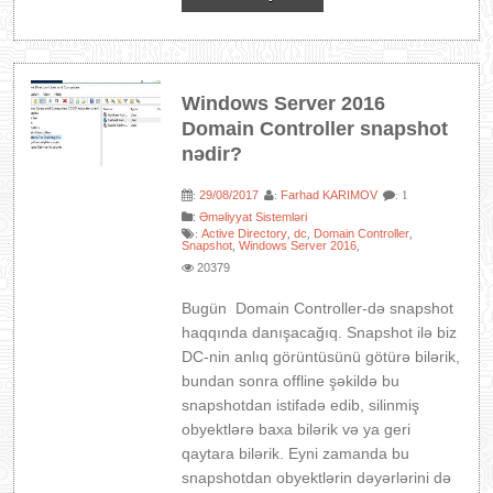
Windows Server 2016
Domain Controller snapshot
nədir?
29/08/2017
Farhad KARIMOV
:
:
: 1
:
Əməliyyat Sistemləri
Active Directory
dc
Domain Controller
:
,
,
,
Snapshot
Windows Server 2016
,
,
20379
Bugün Domain Controller-də snapshot
haqqında danışacağıq. Snapshot ilə biz
DC-nin anlıq görüntüsünü götürə bilərik,
bundan sonra offline şəkildə bu
snapshotdan istifadə edib, silinmiş
obyektlərə baxa bilərik və ya geri
qaytara bilərik. Eyni zamanda bu
snapshotdan obyektlərin dəyərlərini də