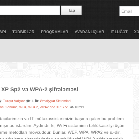
Tap
ARI
TƏDBİRLƏR
PROQRAMLAR
AVADANLIQLAR
IT LÜĞƏT
X
XP Sp2 və WPA-2 şifrələməsi
Turqut Vəliyev
:
Əməliyyat Sistemləri
:
: 4
ws Genunie
WPA
WPA 2
WPA2 and XP SP2
10299
,
,
,
,
fadəçilərimizin və IT mütəxəssislərimizin başına gələn bu problem
ışmaq istərdim. Aydındır ki, Wi-Fi sisteminin təhlükəsizliyi üçün
ələmə metodları mövcuddur. Bunlar, WEP, WPA, WPA2 və s.-dir.