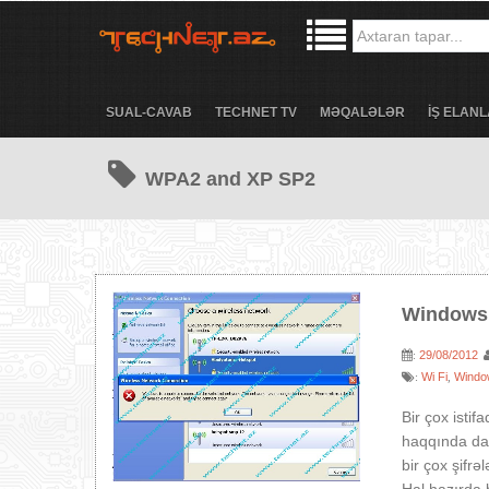
SUAL-CAVAB
TECHNET TV
MƏQALƏLƏR
İŞ ELANL
WPA2 and XP SP2
Windows 
29/08/2012
:
Wi Fi
Windo
:
,
Bir çox isti
haqqında dan
bir çox şifr