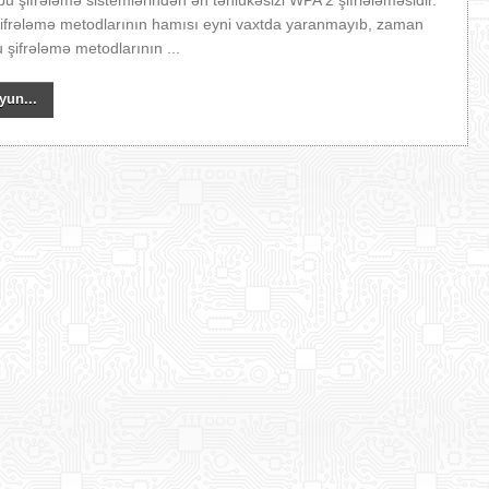
bu şifrələmə sistemlərindən ən təhlükəsizi WPA 2 şifrlələməsidir.
 şifrələmə metodlarının hamısı eyni vaxtda yaranmayıb, zaman
 şifrələmə metodlarının ...
yun...