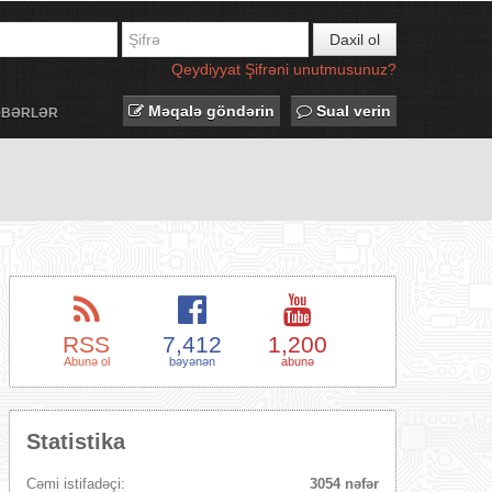
Daxil ol
Qeydiyyat
Şifrəni unutmusunuz?
Məqalə göndərin
Sual verin
ƏBƏRLƏR
RSS
7,412
1,200
Abunə ol
bəyənən
abunə
Statistika
Cəmi istifadəçi:
3054 nəfər