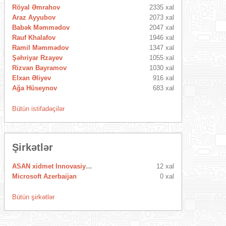
Röyal Əmrahov
2335 xal
Araz Ayyubov
2073 xal
Babək Məmmədov
2047 xal
Rauf Khalafov
1946 xal
Ramil Məmmədov
1347 xal
Şəhriyar Rzayev
1055 xal
Rizvan Bayramov
1030 xal
Elxan Əliyev
916 xal
Ağa Hüseynov
683 xal
Bütün istifadəçilər
Şirkətlər
ASAN xidmet Innovasiya Mərkəzi
12 xal
Microsoft Azerbaijan
0 xal
Bütün şirkətlər