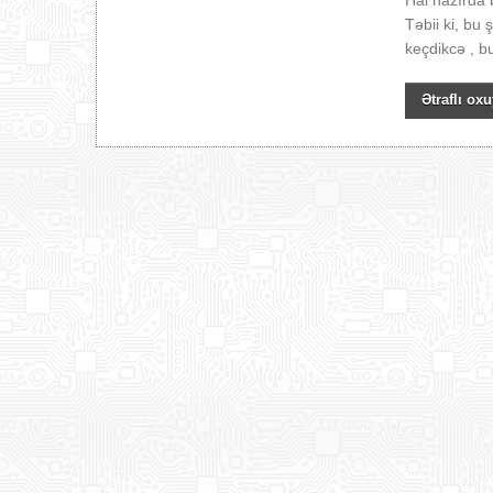
Hal hazırda 
Təbii ki, bu
keçdikcə , bu
Ətraflı oxu