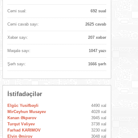
Cəmi sual:
692 sual
Cəmi cavab sayı:
2625 cavab
Xəbər sayı:
207 xəbər
Məqalə sayı:
1047 yazı
Şərh sayı:
1666 şərh
İstifadəçilər
Elgüc Yusifbəyli
4490 xal
MirCeyhun Musayev
4028 xal
Kənan Əkpərov
3945 xal
Turqut Vəliyev
3738 xal
Farhad KARIMOV
3230 xal
Elvin Əmirov
3048 xal