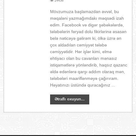
14436
Mövzumuza başlamazdan əvvəl, bu
məqaləni yazmağımdakı məqsədi izah
edim. Facebook və digər şəbəkələrdə,
tələbələrin fəryad dolu fikirlərinə əsasən
belə nəticəyə gəlirəm ki, ölkə üzrə ən
çox aldadılan cəmiyyət tələbə
cəmiyyətidir. Hər işlər kimi, elmə
ehtiyacı olan bu cavanları mənasız
istiqamətlərə yönləndirib, haqsız qazanc
əldə edənlərə qarşı addım olaraq mən,
tələbələri maariflənməyə çağırıram.
Həyatınızı üstündə quracağınız ...
Ətraflı oxuyun...