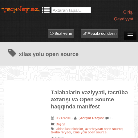
Giriş
,
Qeydiyyat
Sual verin
Məqalə göndərin
SUAL-CAVAB
xilas yolu open source
TECHNET TV
MƏQALƏLƏR
İŞ ELANLARI
TƏDBİRLƏR
Tələbələrin vəziyyəti, təcrübə
PROQRAMLAR
axtarışı və Open Source
AVADANLIQLAR
haqqında manifest
IT LÜĞƏT
03/12/2016
Şəhriyar Rzayev
:
:
: 6
:
Başqa
XƏBƏRLƏR
aldadılan tələbələr
azərbaycan open source
:
,
,
tələbə fəryadı
xilas yolu open source
,
,