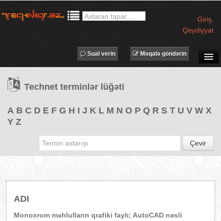
Giriş
,
Qeydiyyat
Sual verin
Məqalə göndərin
SUAL-CAVAB
Technet terminlər lüğəti
TECHNET TV
MƏQALƏLƏR
A
B
C
D
E
F
G
H
I
J
K
L
M
N
O
P
Q
R
S
T
U
V
W
X
Y
Z
İŞ ELANLARI
TƏDBİRLƏR
Çevir
PROQRAMLAR
AVADANLIQLAR
IT LÜĞƏT
ADI
XƏBƏRLƏR
Monoxrom məhlulların qrafiki faylı; AutoCAD nəsli