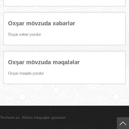
Oxşar mövzuda xəbərlər
Oxşar xəbər yoxdur
Oxşar mövzuda məqalələr
Oxşar məqalə yoxdur
Technet.az. Bütün hüquqlar qorunur.