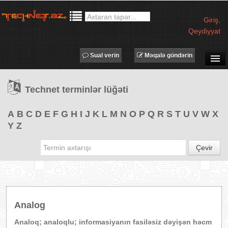
Giriş
,
Qeydiyyat
Sual verin
Məqalə göndərin
SUAL-CAVAB
Technet terminlər lüğəti
TECHNET TV
MƏQALƏLƏR
A
B
C
D
E
F
G
H
I
J
K
L
M
N
O
P
Q
R
S
T
U
V
W
X
Y
Z
İŞ ELANLARI
TƏDBİRLƏR
Çevir
PROQRAMLAR
AVADANLIQLAR
IT LÜĞƏT
Analog
XƏBƏRLƏR
Analoq; analoqlu; informasiyanın fasiləsiz dəyişən həcm