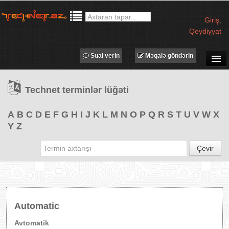
Giriş
,
Qeydiyyat
Sual verin
Məqalə göndərin
SUAL-CAVAB
Technet terminlər lüğəti
TECHNET TV
MƏQALƏLƏR
A
B
C
D
E
F
G
H
I
J
K
L
M
N
O
P
Q
R
S
T
U
V
W
X
Y
Z
İŞ ELANLARI
TƏDBİRLƏR
Çevir
PROQRAMLAR
AVADANLIQLAR
IT LÜĞƏT
Automatic
XƏBƏRLƏR
Avtomatik