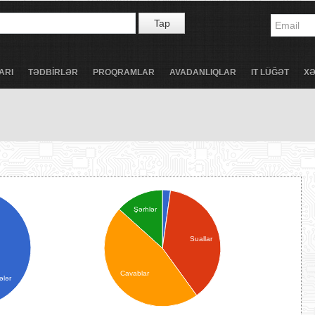
Tap
ARI
TƏDBİRLƏR
PROQRAMLAR
AVADANLIQLAR
IT LÜĞƏT
X
Şərhlər
Suallar
Cavablar
ələr