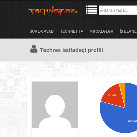
SUAL-CAVAB
TECHNET TV
MƏQALƏLƏR
İŞ ELANL
Technet istifadəçi profili
Suallar
Məqal