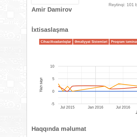
Reytinqi: 101 
Amir Damirov
İxtisaslaşma
Cihaz/Avadanlıqlar
Əməliyyat Sistemləri
Proqram təmina
10
5
Yazı sayı
0
-5
Jul 2015
Jan 2016
Jul 2016
Haqqında məlumat