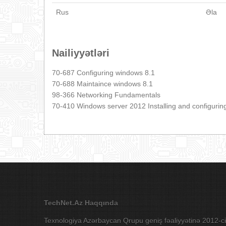
Rus
Əla
Nailiyyətləri
70-687 Configuring windows 8.1
70-688 Maintaince windows 8.1
98-366 Networking Fundamentals
70-410 Windows server 2012 Installing and configurin
TechNet.Az Haqqında
Texnologiya Azərbaycan Qrupu geniş fəaliyyətinə 2012-ci