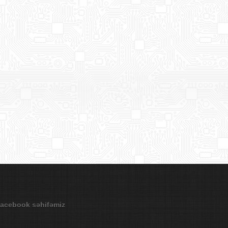
acebook səhifəmiz