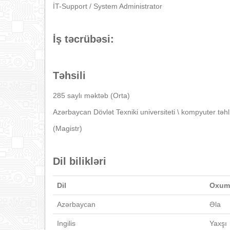
İT-Support / System Administrator
İş təcrübəsi:
Təhsili
285 saylı məktəb (Orta)
Azərbaycan Dövlət Texniki universiteti \ kompyuter təhlük
(Magistr)
Dil bilikləri
Dil
Oxum
Azərbaycan
Əla
Ingilis
Yaxşı