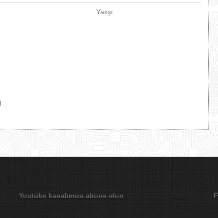
Yaxşı
g
Youtube kanalımıza abunə olun
F