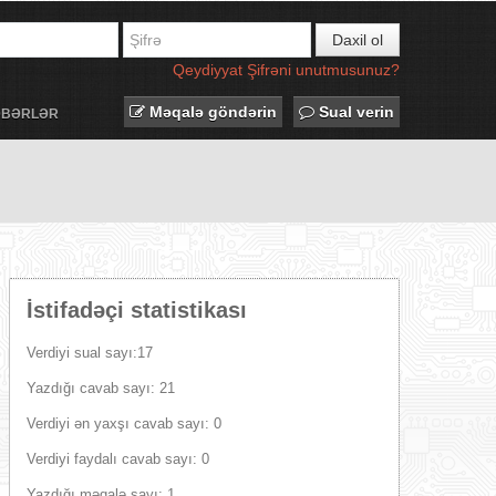
Daxil ol
Qeydiyyat
Şifrəni unutmusunuz?
Məqalə göndərin
Sual verin
ƏBƏRLƏR
İstifadəçi statistikası
Verdiyi sual sayı:17
Yazdığı cavab sayı: 21
Verdiyi ən yaxşı cavab sayı: 0
Verdiyi faydalı cavab sayı: 0
Yazdığı məqalə sayı: 1