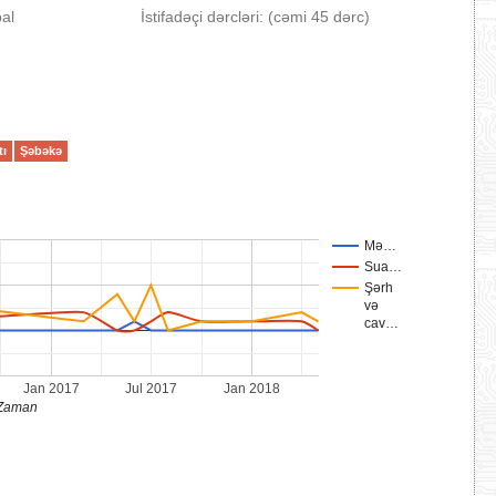
bal
İstifadəçi dərcləri: (cəmi 45 dərc)
tı
Şəbəkə
Mə…
Sua…
Şərh
və
cav…
Jan 2017
Jul 2017
Jan 2018
Zaman