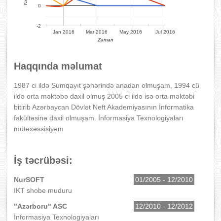
0
-2
Jan 2016
Mar 2016
May 2016
Jul 2016
Zaman
Haqqında məlumat
1987 ci ildə Sumqayıt şəhərində anadan olmuşam, 1994 cü
ildə orta məktəbə daxil olmuş 2005 ci ildə isə orta məktəbi
bitirib Azərbaycan Dövlət Neft Akademiyasının İnformatika
fakültəsinə daxil olmuşam. İnformasiya Texnologiyaları
mütəxəssisiyəm
İş təcrübəsi:
NurSOFT
01/2005 - 12/2010
IKT shobe muduru
"Azərboru" ASC
12/2010 - 12/2012
İnformasiya Texnologiyaları