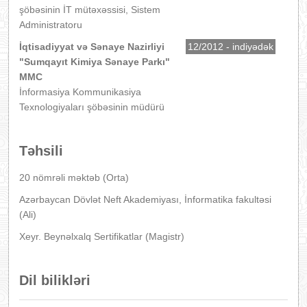
şöbəsinin İT mütəxəssisi, Sistem
Administratoru
İqtisadiyyat və Sənaye Nazirliyi
12/2012 - indiyədək
"Sumqayıt Kimiya Sənaye Parkı"
MMC
İnformasiya Kommunikasiya
Texnologiyaları şöbəsinin müdürü
Təhsili
20 nömrəli məktəb (Orta)
Azərbaycan Dövlət Neft Akademiyası, İnformatika fakultəsi
(Ali)
Xeyr. Beynəlxalq Sertifikatlar (Magistr)
Dil bilikləri