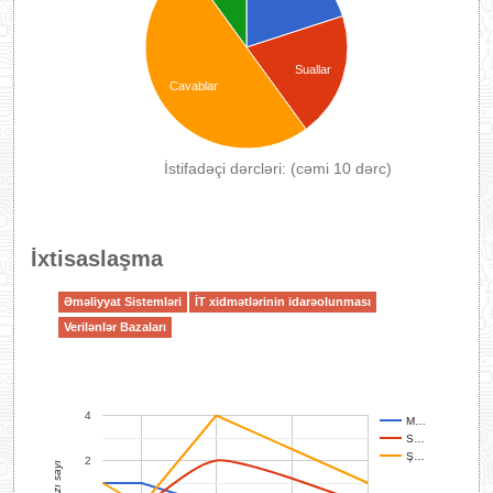
Suallar
Cavablar
İstifadəçi dərcləri: (cəmi 10 dərc)
İxtisaslaşma
Əməliyyat Sistemləri
İT xidmətlərinin idarəolunması
Verilənlər Bazaları
4
M…
S…
Ş…
2
Yazı sayı