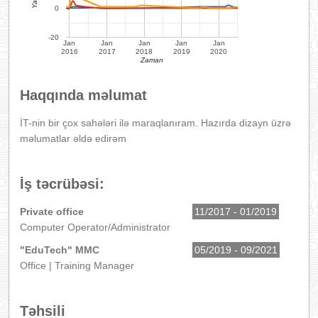
0
-20
Jan
Jan
Jan
Jan
Jan
2016
2017
2018
2019
2020
Zaman
Haqqında məlumat
İT-nin bir çox sahələri ilə maraqlanıram. Hazırda dizayn üzrə
məlumatlar əldə edirəm
İş təcrübəsi:
Private office
11/2017 - 01/2019
Computer Operator/Administrator
"EduTech" MMC
05/2019 - 09/2021
Office | Training Manager
Təhsili