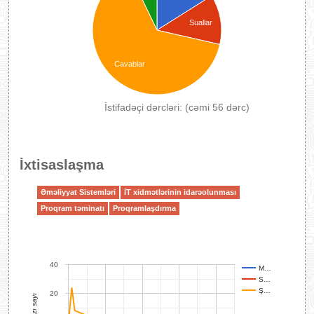
Suallar
Cavablar
İstifadəçi dərcləri: (cəmi 56 dərc)
İxtisaslaşma
Əməliyyat Sistemləri
İT xidmətlərinin idarəolunması
Proqram təminatı
Proqramlaşdırma
40
M…
S…
Ş…
20
Yazı sayı