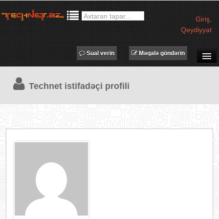
Giriş
,
Qeydiyyat
Sual verin
Məqalə göndərin
SUAL-CAVAB
Technet istifadəçi profili
TECHNET TV
MƏQALƏLƏR
İŞ ELANLARI
TƏDBİRLƏR
PROQRAMLAR
AVADANLIQLAR
IT LÜĞƏT
XƏBƏRLƏR