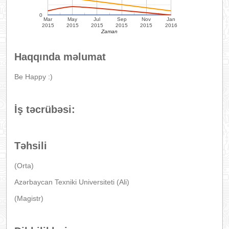
0
Mar
May
Jul
Sep
Nov
Jan
2015
2015
2015
2015
2015
2016
Zaman
Haqqında məlumat
Be Happy :)
İş təcrübəsi:
Təhsili
(Orta)
Azərbaycan Texniki Universiteti (Ali)
(Magistr)