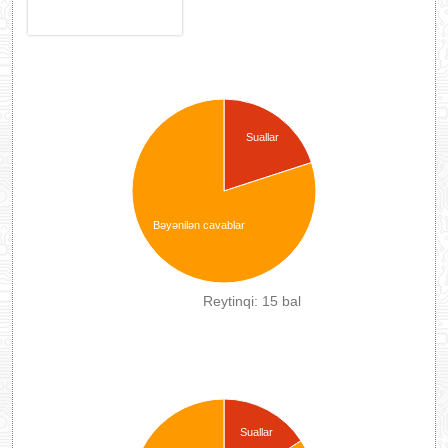
Suallar
Bəyənilən cavablar
Reytinqi: 15 bal
Suallar