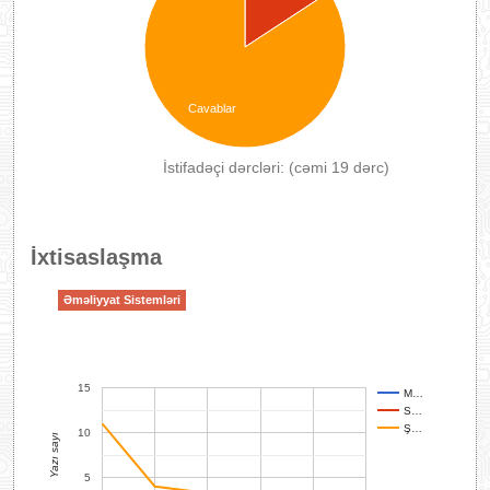
Cavablar
İstifadəçi dərcləri: (cəmi 19 dərc)
İxtisaslaşma
Əməliyyat Sistemləri
15
M…
S…
Ş…
10
Yazı sayı
5