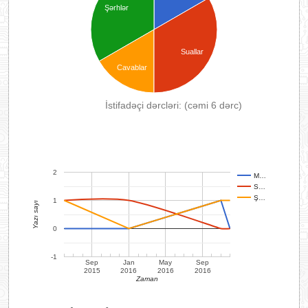
Şərhlər
Suallar
Cavablar
İstifadəçi dərcləri: (cəmi 6 dərc)
2
M…
S…
Ş…
1
Yazı sayı
0
-1
Sep
Jan
May
Sep
2015
2016
2016
2016
Zaman