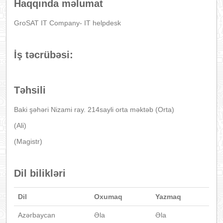
Haqqında məlumat
GroSAT IT Company- IT helpdesk
İş təcrübəsi:
Təhsili
Baki şəhəri Nizami ray. 214sayli orta məktəb (Orta)
(Ali)
(Magistr)
Dil bilikləri
Dil
Oxumaq
Yazmaq
Azərbaycan
Əla
Əla