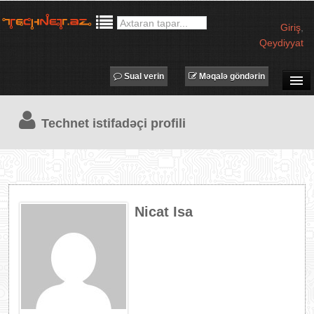
Giriş
,
Qeydiyyat
Sual verin
Məqalə göndərin
SUAL-CAVAB
Technet istifadəçi profili
TECHNET TV
MƏQALƏLƏR
İŞ ELANLARI
TƏDBİRLƏR
Nicat Isa
PROQRAMLAR
AVADANLIQLAR
IT LÜĞƏT
XƏBƏRLƏR