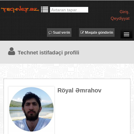
Giriş
,
Qeydiyyat
Sual verin
Məqalə göndərin
SUAL-CAVAB
Technet istifadəçi profili
TECHNET TV
MƏQALƏLƏR
İŞ ELANLARI
TƏDBİRLƏR
Röyal Əmrahov
PROQRAMLAR
AVADANLIQLAR
IT LÜĞƏT
XƏBƏRLƏR