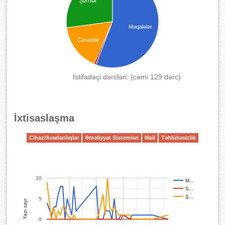
Şərhlər
Məqalələr
Cavablar
İstifadəçi dərcləri: (cəmi 129 dərc)
İxtisaslaşma
Cihaz/Avadanlıqlar
Əməliyyat Sistemləri
Mail
Təhlükəsizlik
10
M…
S…
Ş…
5
Yazı sayı
0