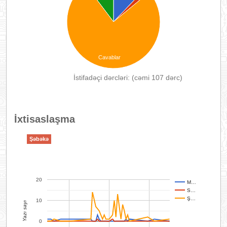
Cavablar
İstifadəçi dərcləri: (cəmi 107 dərc)
İxtisaslaşma
Şəbəkə
20
M…
S…
Ş…
10
Yazı sayı
0