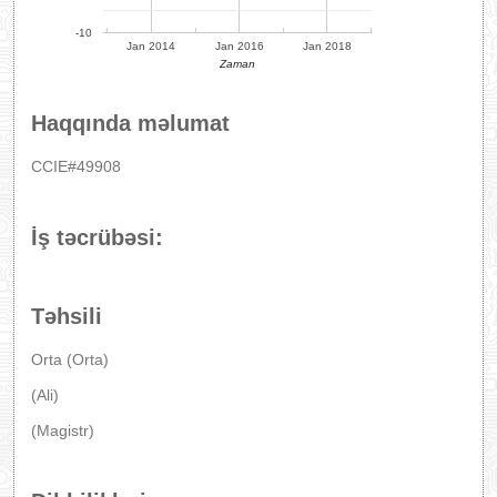
-10
Jan 2014
Jan 2016
Jan 2018
Zaman
Haqqında məlumat
CCIE#49908
İş təcrübəsi:
Təhsili
Orta (Orta)
(Ali)
(Magistr)