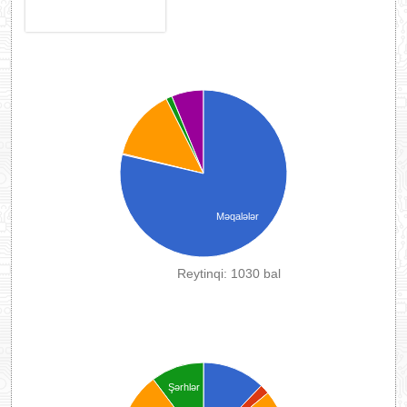
Məqalələr
Reytinqi: 1030 bal
Şərhlər