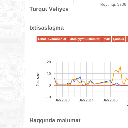
Reytinqi: 3738 
Turqut Vəliyev
İxtisaslaşma
Cihaz/Avadanlıqlar
Əməliyyat Sistemləri
Mail
Şəbəkə
20
10
Yazı sayı
0
-10
Jan 2013
Jan 2014
Jan 2015
Haqqında məlumat