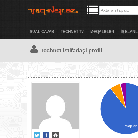
SUAL-CAVAB
TECHNET TV
MƏQALƏLƏR
İŞ ELANL
Technet istifadəçi profili
Məqalələ