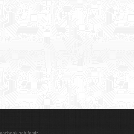
acebook səhifəmiz