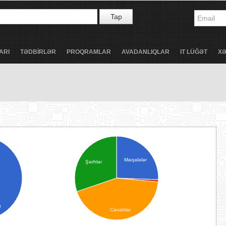
Tap
ARI
TƏDBİRLƏR
PROQRAMLAR
AVADANLIQLAR
IT LÜĞƏT
X
Məqalələr
Şərhlər
r
Cavablar