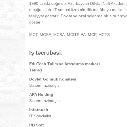
1990-cı ildə doğulub. Azərbaycan Dövlət Neft Akademiy
məşğul olub. İT sahəsi üzrə altı illik təcrübəyə malik
fəaliyyət göstərir. Dövlət və özəl sektorda bir sıra pro
göstərir.
MCT, MCSE, MCSA, MCITP:EA, MCP, MCTS
İş təcrübəsi:
EduTech Təlim və Araşdırma mərkəzi
Təlimçi
Dövlət Gömrük Komitəsi
Sistem İnzibatçısı
APA Holding
Sistem İnzibatçısı
Infotouch
IT Specialist
RB Soft