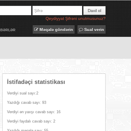
Daxil ol
Qeydiyyat
Şifrəni unutmusunuz?
Məqalə göndərin
Sual verin
ƏBƏRLƏR
İstifadəçi statistikası
Verdiyi sual sayı:2
Yazdığı cavab sayı: 93
Verdiyi ən yaxşı cavab sayı: 16
Verdiyi faydalı cavab sayı: 2
Yazdığı məqalə sayı: 55