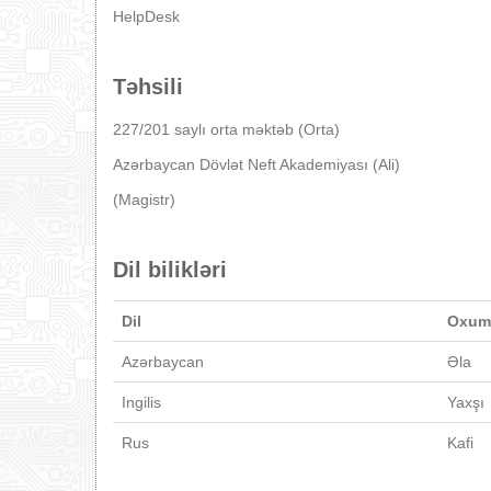
HelpDesk
Təhsili
227/201 saylı orta məktəb (Orta)
Azərbaycan Dövlət Neft Akademiyası (Ali)
(Magistr)
Dil bilikləri
Dil
Oxum
Azərbaycan
Əla
Ingilis
Yaxşı
Rus
Kafi