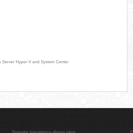
ows Server Hyper-V and System Center
Youtube kanalımıza abunə olun
F