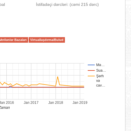
bal
İstifadəçi dərcləri: (cəmi 215 dərc)
Verilənlər Bazaları
Virtuallaşdırma/Bulud
Mə…
Sua…
Şərh
və
cav…
Jan 2016
Jan 2017
Jan 2018
Jan 2019
Zaman