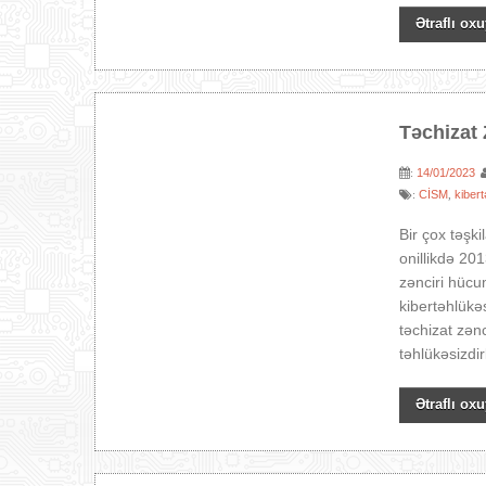
Ətraflı oxu
Təchizat 
14/01/2023
:
CİSM
kibert
:
,
Bir çox təşki
onillikdə 20
zənciri hücu
kibertəhlükəs
təchizat zən
təhlükəsizdi
Ətraflı oxu