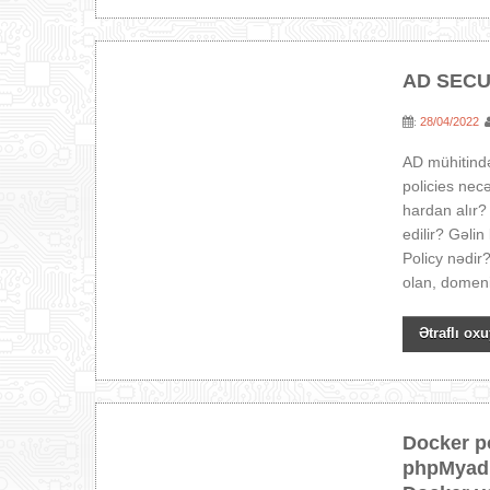
AD SECU
28/04/2022
:
AD mühitində 
policies necə
hardan alır?
edilir? Gəli
Policy nədir
olan, domeni
Ətraflı oxu
Docker p
phpMyadm