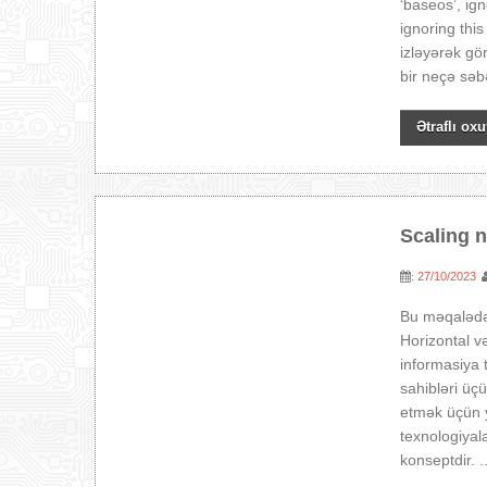
‘baseos’, ig
ignoring thi
izləyərək gö
bir neçə səb
Ətraflı oxu
Scaling n
27/10/2023
:
Bu məqalədə
Horizontal v
informasiya 
sahibləri üç
etmək üçün y
texnologiyal
konseptdir. ..