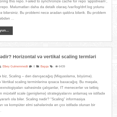
noring this repo. Failed to synchronize cache for repo ‘appstream’,
s repo. Məlumatları daha da detallı olaraq /var/log/dnf.log yolunu
rə bilərsiniz. Bu problemi necə aradan qaldıra bilərik. Bu problem
əbdən ...
yun...
ədir? Horizontal və vertikal scaling termləri
Elbey Gulmemmedli
:
Başqa
6439
:
: 0
:
 biz, Scaling – dən danışacağıq (Miqyaslama, böyümə).
ə Vertikal scaling terminlərinə qısaca baxacağıq. Bu məqalə,
texnologiyaları sahəsində çalışanlar, IT menecerlər və tətbiq
ün müxtəlif scale (genişləmə) strategiyalarını anlamaq və istifadə
ararlı ola bilər. Scaling nədir? “Scaling” informasiya
arı və kompüter elmi sahələrində ən çox istifadə olunan bir
.