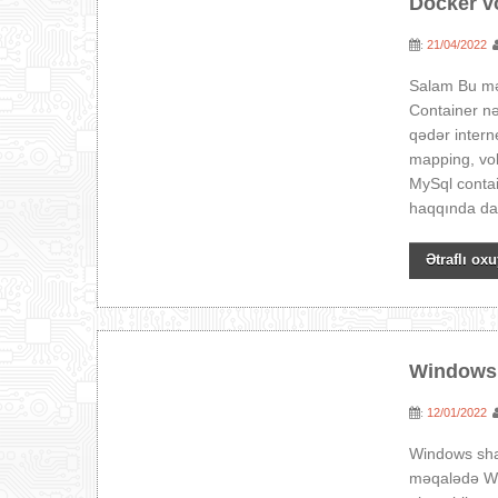
Docker v
21/04/2022
:
Salam Bu mə
Container nə
qədər intern
mapping, vo
MySql contain
haqqında dan
Ətraflı oxu
Windows 
12/01/2022
:
Windows sha
məqalədə Wi