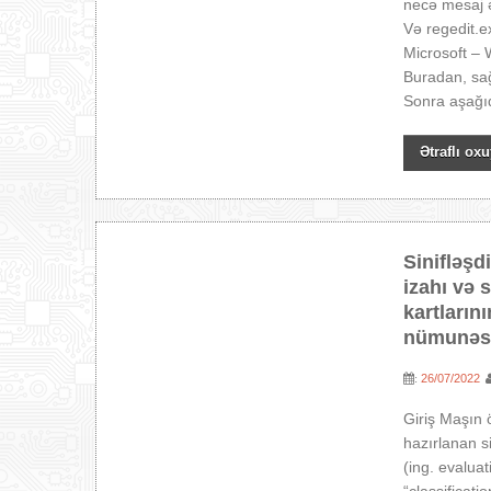
necə mesaj ə
Və regedit.
Microsoft – 
Buradan, sağ 
Sonra aşağıda
Ətraflı oxu
Sinifləşd
izahı və 
kartların
nümunəsi
26/07/2022
:
Giriş Maşın
hazırlanan s
(ing. evalua