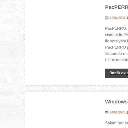
PacPERR
14/01/2023
:
PacPERRO, Az
sistemidir. 
ilk versiyas
PacPERRO per
Sistemdə mas
Linux masaü
Ətraflı oxu
Windows 
14/01/2023
:
Salam hər kə