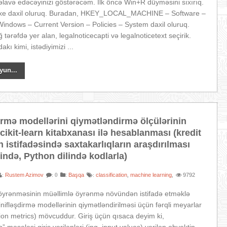
lavə edəcəyinizi göstərəcəm. İlk öncə Win+R düyməsini sıxırıq.
exe daxil oluruq. Buradan, HKEY_LOCAL_MACHINE – Software –
Windows – Current Version – Policies – System daxil oluruq.
tərəfdə yer alan, legalnoticecapti və legalnoticetext seçirik.
kı kimi, istədiyimizi ...
yun...
irmə modellərini qiymətləndirmə ölçülərinin
scikit-learn kitabxanası ilə hesablanması (kredit
ın istifadəsində saxtakarlıqların araşdırılması
ndə, Python dilində kodlarla)
Rustem Azimov
:
Başqa
classification
machine learning
9792
:
: 0
:
,
,
 öyrənməsinin müəllimlə öyrənmə növündən istifadə etməklə
inifləşdirmə modellərinin qiymətləndirilməsi üçün fərqli meyarlar
tion metrics) mövcuddur. Giriş üçün qısaca deyim ki,