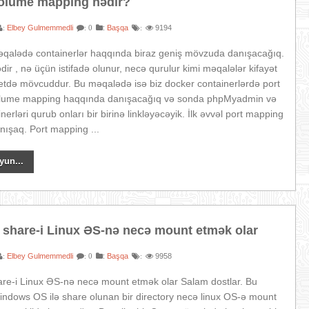
olume mapping nədir?
Elbey Gulmemmedli
:
Başqa
9194
:
: 0
:
qalədə containerlər haqqında biraz geniş mövzuda danışacağıq.
dir , nə üçün istifadə olunur, necə qurulur kimi məqalələr kifayət
etdə mövcuddur. Bu məqalədə isə biz docker containerlərdə port
lume mapping haqqında danışacağıq və sonda phpMyadmin və
erləri qurub onları bir birinə linkləyəcəyik. İlk əvvəl port mapping
ışaq. Port mapping ...
yun...
share-i Linux ƏS-nə necə mount etmək olar
Elbey Gulmemmedli
:
Başqa
9958
:
: 0
:
re-i Linux ƏS-nə necə mount etmək olar Salam dostlar. Bu
ndows OS ilə share olunan bir directory necə linux OS-ə mount