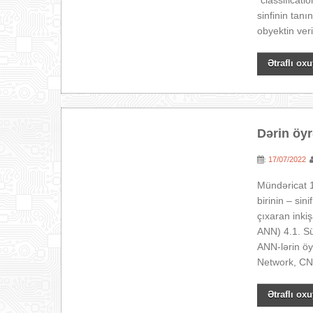
“classificati
sinfinin tan
obyektin veri
Ətraflı oxu
Dərin öyr
17/07/2022
:
Mündəricat 1
birinin – si
çıxaran inkiş
ANN) 4.1. Sü
ANN-lərin öy
Network, CNN
Ətraflı oxu