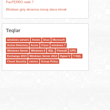
PacPERRO nədir ?
Windows giriş ekranına mesaj əlavə etmək
Teqlər
windows servers
#news
linux
Microsoft
Active Directory
Azure
Cisco
windows 7
Windows Server
Windows 8
SQL
Firewall
GPO
Exchange 2013
Windows Server 2012
Hyper-V
T-SQL
Cloud Security
centos
Group Policy