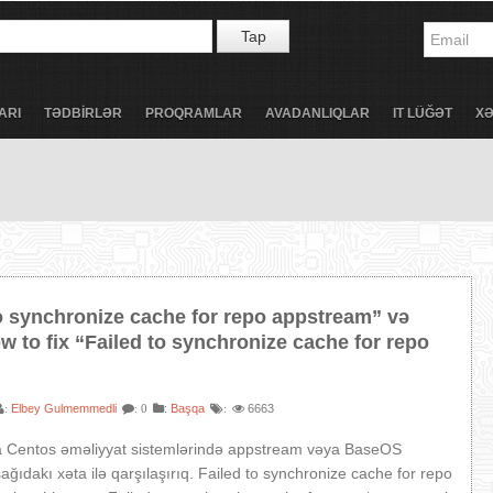
Tap
ARI
TƏDBİRLƏR
PROQRAMLAR
AVADANLIQLAR
IT LÜĞƏT
X
to synchronize cache for repo appstream” və
 to fix “Failed to synchronize cache for repo
Elbey Gulmemmedli
:
Başqa
6663
:
: 0
:
da Centos əməliyyat sistemlərində appstream vəya BaseOS
şağıdakı xəta ilə qarşılaşırıq. Failed to synchronize cache for repo