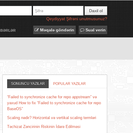
Daxil ol
Qeydiyyat
Şifrəni unutmusunuz?
Məqalə göndərin
Sual verin
ƏBƏRLƏR
SONUNCU YAZILAR
POPULAR YAZILAR
“Failed to synchronize cache for repo appstream” və
yaxud How to fix “Failed to synchronize cache for repo
BaseOS”
Scaling nədir? Horizontal və vertikal scaling termləri
Təchizat Zəncirinin Riskinin İdarə Edilməsi