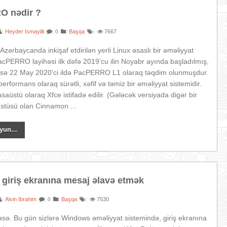
O nədir ?
Heyder Ismayilli
:
Başqa
7667
:
: 0
:
ərbaycanda inkişaf etdirilən yerli Linux əsaslı bir əməliyyat
PacPERRO layihəsi ilk dəfə 2019’cu ilin Noyabr ayında başladılmış,
ı isə 22 May 2020’ci ildə PacPERRO L1 olaraq təqdim olunmuşdur.
formans olaraq sürətli, xəfif və təmiz bir əməliyyat sistemidir.
aüstü olaraq Xfce istifadə edilir. (Gələcək versiyada digər bir
stüsü olan Cinnamon ...
yun...
giriş ekranına mesaj əlavə etmək
Alvin Ibrahim
:
Başqa
7530
:
: 0
:
sə. Bu gün sizlərə Windows əməliyyat sistemində, giriş ekranına