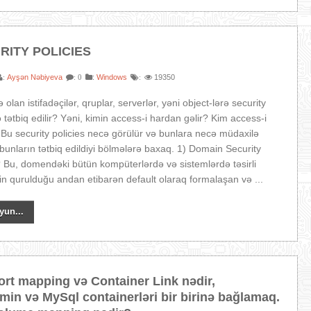
RITY POLICIES
Ayşən Nəbiyeva
:
Windows
19350
:
: 0
:
olan istifadəçilər, qruplar, serverlər, yəni object-lərə security
 tətbiq edilir? Yəni, kimin access-i hardan gəlir? Kim access-i
 Bu security policies necə görülür və bunlara necə müdaxilə
n bunların tətbiq edildiyi bölmələrə baxaq. 1) Domain Security
? Bu, domendəki bütün kompüterlərdə və sistemlərdə təsirli
n qurulduğu andan etibarən default olaraq formalaşan və ...
yun...
ort mapping və Container Link nədir,
in və MySql containerləri bir birinə bağlamaq.