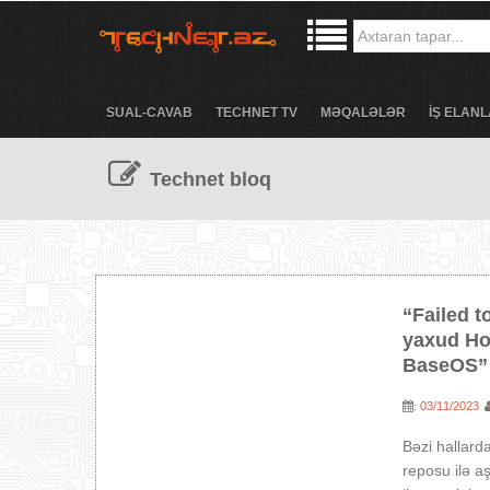
SUAL-CAVAB
TECHNET TV
MƏQALƏLƏR
İŞ ELANL
Technet bloq
“Failed 
yaxud How
BaseOS”
03/11/2023
:
Bəzi hallar
reposu ilə a