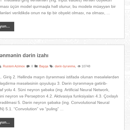
on” məsələsi giriş verilənləri (ing. input values) verilən obyektin
ınması üçün model qurmaqla həll olunur, bu modelə müəyyən bir
lənləri verildikdə onun nə tip bir obyekt olması, nə olması, ...
yun...
ənmənin dərin izahı
Rustem Azimov
:
Başqa
dərin öyrənmə
10748
:
: 0
:
,
. Giriş 2. Həllində maşın öyrənməsi istifadə olunan məsələlərdən
nifləşdirmə məsələsinin qoyuluşu 3. Dərin öyrənməyə gətirib-
af yolu 4. Süni neyron şəbəkə (ing. Artificial Neural Network,
ni neyron və Perseptron 4.2. Aktivasiya funksiyaları 4.3. Çoxlaylı
rədilməsi 5. Dərin neyron şəbəkə (ing. Convolutional Neural
) 5.1. “Convolution” və “puling” ...
yun...