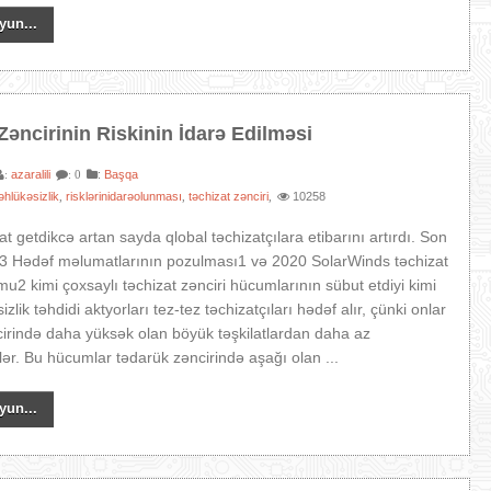
yun...
Zəncirinin Riskinin İdarə Edilməsi
azaralili
:
Başqa
:
: 0
əhlükəsizlik
risklərinidarəolunması
təchizat zənciri
10258
,
,
,
lat getdikcə artan sayda qlobal təchizatçılara etibarını artırdı. Son
13 Hədəf məlumatlarının pozulması1 və 2020 SolarWinds təchizat
mu2 kimi çoxsaylı təchizat zənciri hücumlarının sübut etdiyi kimi
izlik təhdidi aktyorları tez-tez təchizatçıları hədəf alır, çünki onlar
cirində daha yüksək olan böyük təşkilatlardan daha az
rlər. Bu hücumlar tədarük zəncirində aşağı olan ...
yun...