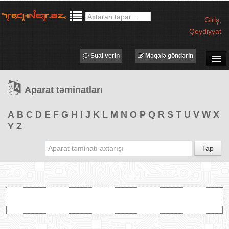
Giriş
,
Qeydiyyat
Sual verin
Məqalə göndərin
SUAL-CAVAB
Aparat təminatları
TECHNET TV
MƏQALƏLƏR
A
B
C
D
E
F
G
H
I
J
K
L
M
N
O
P
Q
R
S
T
U
V
W
X
Y
Z
İŞ ELANLARI
TƏDBİRLƏR
Tap
PROQRAMLAR
AVADANLIQLAR
IT LÜĞƏT
XƏBƏRLƏR