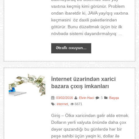
vaxtına keçmiş kimi görünür. Problem
ondan ibarətdir ki, JAVA yay/qış vaxtına
keçməsini öz daxili paketlərindən
götürür. Bunu düzəltmək üçün biz ilk
növbədə sistemi dayandırmalıyıq: ...
Ətraflı oxuyun...
İnternet üzərindən xarici
bazara çıxış imkanları
03/02/2016
Elvin Haci
:
Başqa
:
:
: 5
internet
6671
:
,
Giriş – Ölkə xaricindən gəlir əldə etmək.
Dolların yerli valyuta önündə daha çox
dəyər qazandığı bu günlərdə hər bir
peşə sahibi üçün yəqin ki, dollar ilə