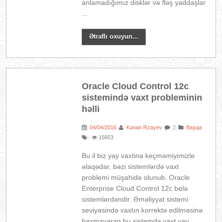
anlamadığımız disklər və fləş yaddaşlar
...
Ətraflı oxuyun...
Oracle Cloud Control 12c
sistemində vaxt probleminin
həlli
04/04/2016
Kənan Rzayev
:
Başqa
:
:
: 2
15653
:
Bu il biz yay vaxtina keçməmiyimizle
əlaqədar, bəzi sistemlərdə vaxt
problemi müşahidə olunub. Oracle
Enterprise Cloud Control 12c belə
sistemlərdəndir. Əməliyyat sistemi
seviyəsində vaxtın korrektə edilməsinə
baxmayaraq bu sistemdə vaxt yay