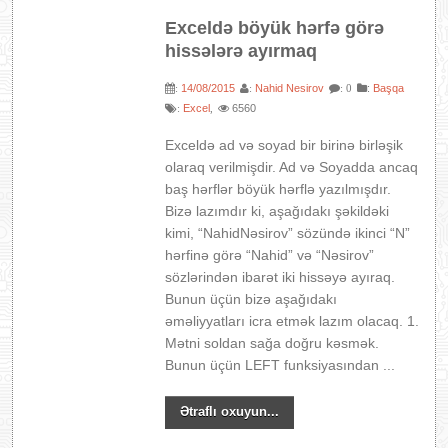
Exceldə böyük hərfə görə
hissələrə ayırmaq
14/08/2015
Nahid Nesirov
:
Başqa
:
:
: 0
Excel
6560
:
,
Exceldə ad və soyad bir birinə birləşik
olaraq verilmişdir. Ad və Soyadda ancaq
baş hərflər böyük hərflə yazılmışdır.
Bizə lazımdır ki, aşağıdakı şəkildəki
kimi, “NahidNəsirov” sözündə ikinci “N”
hərfinə görə “Nahid” və “Nəsirov”
sözlərindən ibarət iki hissəyə ayıraq.
Bunun üçün bizə aşağıdakı
əməliyyatları icra etmək lazım olacaq. 1.
Mətni soldan sağa doğru kəsmək.
Bunun üçün LEFT funksiyasından ...
Ətraflı oxuyun...