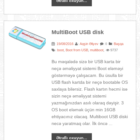
Ətraflı oxuyun...
MultiBoot USB disk
19/08/2016
Aqşin Əliyev
:
Başqa
:
:
: 0
boot
Boot from USB
multiboot
9737
:
,
,
,
Bu məqalədə sizə bir USB karta bir
neçə əməliyyat sistemi Boot eləməyi
göstərməyə çalışacam. Bu üsulla bir
USB flash kartda bir neçə bootable OS
saxlaya bilərsiz. Flash kartın həcmi isə
sizin neçə əməliyyat sistemi
yazmağınızdan asılı olaraq dəyişir. 3
OS boot eləmək üçün min 16GB
ehtiyacınız olacaq. Multiboot USB diski
necə yaratmaq olar. İlk öncə ...
Ətraflı oxuyun...