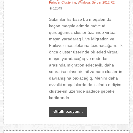
Failover Clustering
Windows Server 2012 R2
,
,
12849
Salamlar hərkəsə bu məqaləmdə,
keçən məqələlərimdə mövcud
qurduğumuz cluster üzərində virtual
maşın yaradaraq Live Migration və
Failover məsələlərinə toxunacağam. İlk
öncə cluster üzərində bir ədəd virtual
maşın yaradacağıq və node-lar
arasında migration edəcəyik, daha
sonra isə olası bir fail zamanı cluster-in
davranışına baxacağıq. Mənim daha
əvvəlki məqalələrdə də istifadə etdiyim
cluster-im üzərində sadəcə şəbəkə
kartlarında ...
Ətraflı oxuyun...