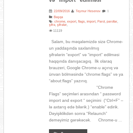
və “import” edilməsi
22/09/2016
Teymur Hesenov
:
:
: 1
:
Başqa
chrome
export
flags
import
Parol
parollar
:
,
,
,
,
,
,
şifrə
şifrələr
,
,
11119
Salam, bu məqaləmizdə sizə Chrome-
un yaddaşında saxlanılmış
şifrələrin “export” və “import” edilməsi
haqqında danışacagıq. İlk olaraq
brauzeri, Google Chrome-u açırıq və
ünvan bölməsində “chrome:flags” və ya
“about:flags” yazırıq.
“Chrome
Flags” seçimləri arasından “ password
import and export “ seçimini (“Ctrl+F” –
lə axtarış edə bilərik.) “enable” edirik.
Dəyişiklikdən sonra “Relaunch”
deməyimiz gərəkəcək. Chrome-u ...