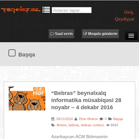
Giriş
,
Qeydiyyat
Sual verin
Məqalə göndərin
SUAL-CAVAB
Başqa
TECHNET TV
MƏQALƏLƏR
İŞ ELANLARI
TƏDBİRLƏR
“Bebras” beynəlxalq
PROQRAMLAR
informatika müsabiqəsi 28
AVADANLIQLAR
noyabr – 4 dekabr 2016
IT LÜĞƏT
28/11/2016
Elvin Əmirov
:
Başqa
:
:
: 0
#news
bebras
bebras contest
6934
:
,
XƏBƏRLƏR
,
,
Azərbaycan ACM Bölməsinin