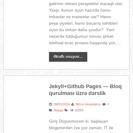
gəlirinin olması perspektivi maraqlı olar.
Yaxşı, bunun üçün hazırda hansı
imkanlar və maneələr var? Hansı
peşə yiyələri, hansı bacarıq sahibləri
üçün bu imkan daha çoxdur? Yəni
nəzərdə tutduğumuz mövzu şirkət-
istehsal-ixrac prosesi haqqında yox, ...
Ətraflı oxuyun...
Jekyll+Github Pages — Bloq
qurulması üzrə dərslik
09/01/2016
Mirzə İskəndərov
:
:
: 0
:
Başqa
10263
:
Giriş Düşünmürəm ki, başlayan
blogerlərdən (və çox zaman, İT ilə