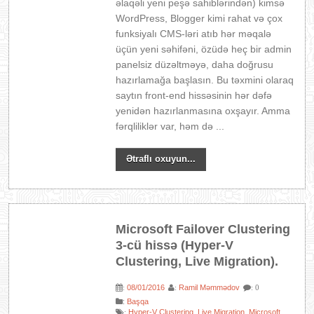
əlaqəli yeni peşə sahiblərindən) kimsə
WordPress, Blogger kimi rahat və çox
funksiyalı CMS-ləri atıb hər məqalə
üçün yeni səhifəni, özüdə heç bir admin
panelsiz düzəltməyə, daha doğrusu
hazırlamağa başlasın. Bu təxmini olaraq
saytın front-end hissəsinin hər dəfə
yenidən hazırlanmasına oxşayır. Amma
fərqliliklər var, həm də ...
Ətraflı oxuyun...
Microsoft Failover Clustering
3-cü hissə (Hyper-V
Clustering, Live Migration).
08/01/2016
Ramil Məmmədov
:
:
: 0
:
Başqa
Hyper-V Clustering
Live Migration
Microsoft
:
,
,