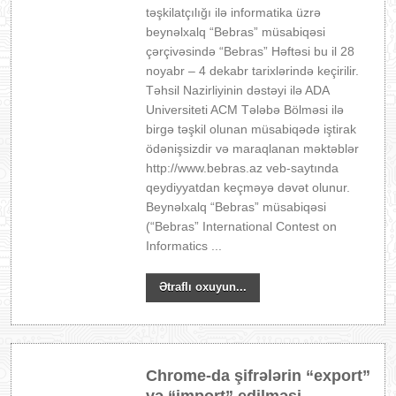
təşkilatçılığı ilə informatika üzrə
beynəlxalq “Bebras” müsabiqəsi
çərçivəsində “Bebras” Həftəsi bu il 28
noyabr – 4 dekabr tarixlərində keçirilir.
Təhsil Nazirliyinin dəstəyi ilə ADA
Universiteti ACM Tələbə Bölməsi ilə
birgə təşkil olunan müsabiqədə iştirak
ödənişsizdir və maraqlanan məktəblər
http://www.bebras.az veb-saytında
qeydiyyatdan keçməyə dəvət olunur.
Beynəlxalq “Bebras” müsabiqəsi
(“Bebras” International Contest on
Informatics ...
Ətraflı oxuyun...
Chrome-da şifrələrin “export”