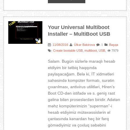
Your Universal Multiboot
Installer – MultiBoot USB
11/08/2016
Ülkər Bəkirova
:
Başqa
:
:
: 1
Create bootable USB
multiboot
USB
7979
:
,
,
,
Salam. Bugün sizlərlə maraqlı hesab
etdiyim bir tətbiq haqqında
paylaşacağam. Belə ki, İT xidmətləri
sahəsində kompüter formatı, surətin
çıxarılması, antivirus utilitləri, Hiren’s
Boot CD-dən istifadə və s. geniş rast
gəlinə bilən proseslərdən biridir. Adətən
məhz kompüterimizin “superman”-i
hesab etdiyimiz mütəxəssislərin əl
çantasında kənardan heç bir fərq
gömədiyimiz və çoxluq səbəbini