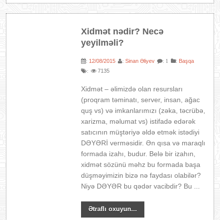
Xidmət nədir? Necə
yeyilməli?
12/08/2015
Sinan Əliyev
:
Başqa
:
:
: 1
7135
:
Xidmət – əlimizdə olan resursları
(proqram təminatı, server, insan, ağac
quş vs) və imkanlarımızı (zəka, təcrübə,
xarizma, məlumat vs) istifadə edərək
satıcının müştəriyə əldə etmək istədiyi
DƏYƏRİ verməsidir. Ən qısa və maraqlı
formada izahı, budur. Belə bir izahın,
xidmət sözünü məhz bu formada başa
düşməyimizin bizə nə faydası olabilər?
Niyə DƏYƏR bu qədər vacibdir? Bu ...
Ətraflı oxuyun...