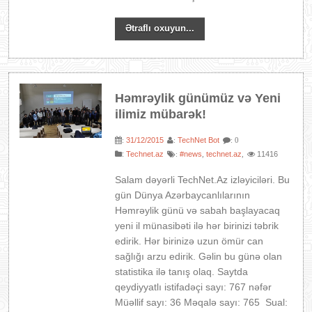
Ətraflı oxuyun...
Həmrəylik günümüz və Yeni
ilimiz mübarək!
31/12/2015
TechNet Bot
:
:
: 0
:
Technet.az
#news
technet.az
11416
:
,
,
Salam dəyərli TechNet.Az izləyiciləri. Bu
gün Dünya Azərbaycanlılarının
Həmrəylik günü və sabah başlayacaq
yeni il münasibəti ilə hər birinizi təbrik
edirik. Hər birinizə uzun ömür can
sağlığı arzu edirik. Gəlin bu günə olan
statistika ilə tanış olaq. Saytda
qeydiyyatlı istifadəçi sayı: 767 nəfər
Müəllif sayı: 36 Məqalə sayı: 765 Sual: