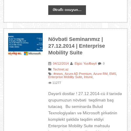
Ətraflı oxuyun...
Növbəti Seminarımız |
27.12.2014 | Enterprise
Mobility Suite
04/12/2014
Elgüc Yusifbəyli
:
:
: 0
:
Technet.az
#news
Azure AD Premium
Azure RM
EMS
:
,
,
,
,
Enterprise Mobility Suite
Intune
,
,
11277
Dəyərli dostlar ! 27.12.2014-cü il tarixdə
qrupumuzun növbəti təqdimatı baş
tutacaq. Bu seminarda Bulud
Texnologiyaları və Microsoft şirkətinin
komplekt şəklidə təqdim etdiyi
Enterprise Mobility Suite məhsulu