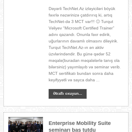
Dəyərli TechNet.Az izləyiciləri böyük
fəxrlə nəzərinizə çatdırırıq ki, artıq
TechNet-də 3 MCT var!!! 🙂 Turqut
Vəliyev “Microsoft Certified Trainer”
adını qazandı. Onunla fəxr edirik,
uğurlarının davamlı olmasını diləyirik.
Turqut TechNet.Az-ın ən aktiv
üzvlərindəndir. Bu günə qədər 52
məqalə(buradan məqalələrlə tanış ola
bilərsiniz) yayımlayıb və seminar verib.
MCT sertifikatı bundan sonra daha
keyifyyətli və sayca daha ...
Ətraflı oxuyun...
Enterprise Mobility Suite
seminarı baş tutdu