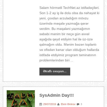
Salam hörmətli TechNet.az istifadəçiləri.
Son 1-2 ay iş ilə dolu olsa da nəhayət ki
yeni, çoxdan arzuladığım mövzu
üzərində məqalə yazmağa qərər
verdim. Bu məqaləni yazmağımın
səbəbi mənim bir neçə gün əvvəl
aşağıda qeyd etdiyim hal ilə üz-üzə
qalmağım oldu. Mənim bəzən toplantı
və ofisdən kənar olan olduğum hallarda
istifadə etdiyimiz program təminatının
problemlərindən biri ...
Ətraflı oxuyun...
SysAdmin Day!!!
29/07/2016
Elvin Əmirov
:
:
: 3