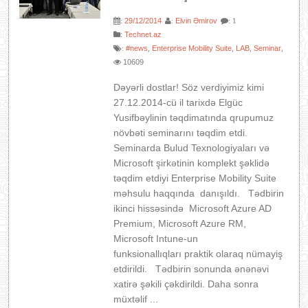
29/12/2014
Elvin Əmirov
:
:
: 1
:
Technet.az
#news
Enterprise Mobility Suite
LAB
Seminar
:
,
,
,
,
10609
Dəyərli dostlar! Söz verdiyimiz kimi
27.12.2014-cü il tarixdə Elgüc
Yusifbəylinin təqdimatında qrupumuz
növbəti seminarını təqdim etdi.
Seminarda Bulud Texnologiyaları və
Microsoft şirkətinin komplekt şəklidə
təqdim etdiyi Enterprise Mobility Suite
məhsulu haqqında danışıldı. Tədbirin
ikinci hissəsində Microsoft Azure AD
Premium, Microsoft Azure RM,
Microsoft Intune-un
funksionallıqları praktik olaraq nümayiş
etdirildi. Tədbirin sonunda ənənəvi
xatirə şəkili çəkdirildi. Daha sonra
müxtəlif ...