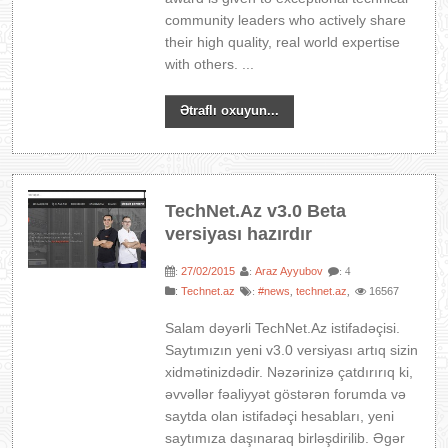
community leaders who actively share
their high quality, real world expertise
with others. ...
Ətraflı oxuyun...
TechNet.Az v3.0 Beta
versiyası hazırdır
27/02/2015
Araz Ayyubov
:
:
: 4
:
Technet.az
#news
technet.az
16567
:
,
,
Salam dəyərli TechNet.Az istifadəçisi.
Saytımızın yeni v3.0 versiyası artıq sizin
xidmətinizdədir. Nəzərinizə çatdırırıq ki,
əvvəllər fəaliyyət göstərən forumda və
saytda olan istifadəçi hesabları, yeni
saytımıza daşınaraq birləşdirilib. Əgər