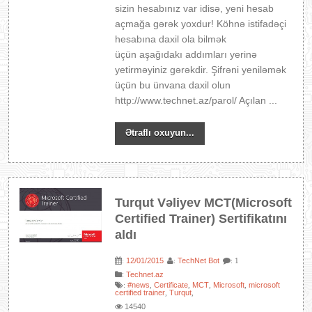
sizin hesabınız var idisə, yeni hesab
açmağa gərək yoxdur! Köhnə istifadəçi
hesabına daxil ola bilmək
üçün aşağıdakı addımları yerinə
yetirməyiniz gərəkdir. Şifrəni yeniləmək
üçün bu ünvana daxil olun
http://www.technet.az/parol/ Açılan ...
Ətraflı oxuyun...
Turqut Vəliyev MCT(Microsoft
Certified Trainer) Sertifikatını
aldı
12/01/2015
TechNet Bot
:
:
: 1
:
Technet.az
#news
Certificate
MCT
Microsoft
microsoft
:
,
,
,
,
certified trainer
Turqut
,
,
14540