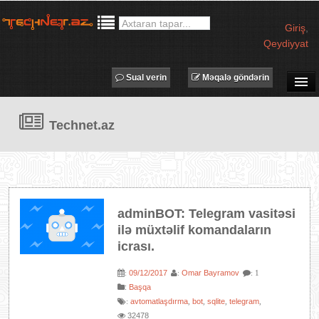
Giriş
,
Qeydiyyat
Sual verin
Məqalə göndərin
SUAL-CAVAB
Technet.az
TECHNET TV
MƏQALƏLƏR
İŞ ELANLARI
TƏDBİRLƏR
adminBOT: Telegram vasitəsi
PROQRAMLAR
ilə müxtəlif komandaların
AVADANLIQLAR
icrası.
IT LÜĞƏT
09/12/2017
Omar Bayramov
:
:
: 1
:
Başqa
XƏBƏRLƏR
avtomatlaşdırma
bot
sqlite
telegram
:
,
,
,
,
32478