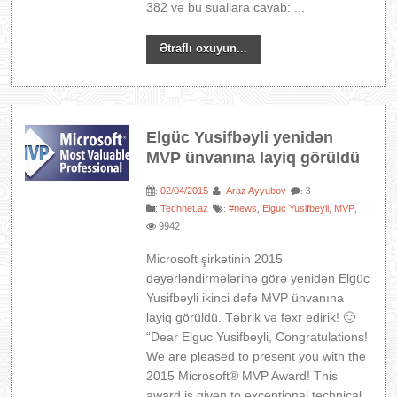
382 və bu suallara cavab: ...
Ətraflı oxuyun...
Elgüc Yusifbəyli yenidən
MVP ünvanına layiq görüldü
02/04/2015
Araz Ayyubov
:
:
: 3
:
Technet.az
#news
Elguc Yusifbeyli
MVP
:
,
,
,
9942
Microsoft şirkətinin 2015
dəyərləndirmələrinə görə yenidən Elgüc
Yusifbəyli ikinci dəfə MVP ünvanına
layiq görüldü. Təbrik və fəxr edirik! 🙂
“Dear Elguc Yusifbeyli, Congratulations!
We are pleased to present you with the
2015 Microsoft® MVP Award! This
award is given to exceptional technical