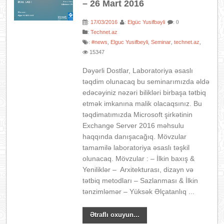
– 26 Mart 2016
17/03/2016
Elgüc Yusifbəyli
:
:
: 0
:
Technet.az
#news
Elguc Yusifbeyli
Seminar
technet.az
:
,
,
,
,
15347
Dəyərli Dostlar, Laboratoriya əsaslı
təqdim olunacaq bu seminarımızda əldə
edəcəyiniz nəzəri bilikləri birbaşa tətbiq
etmək imkanına malik olacaqsınız. Bu
təqdimatımızda Microsoft şirkətinin
Exchange Server 2016 məhsulu
haqqında danışacağıq. Mövzular
tamamilə laboratoriya əsaslı təşkil
olunacaq. Mövzular : – İlkin baxış &
Yeniliklər – Arxitekturası, dizayn və
tətbiq metodları – Sazlanması & İlkin
tənzimləmər – Yüksək Əlçatanlıq ...
Ətraflı oxuyun...