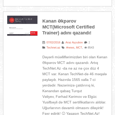
Kənan Əkpərov
MCT(Microsoft Certified
Trainer) adını qazandı!
07/02/2016
Araz Ayyubov
:
:
: 2
:
Technet.az
#news
MCT
8543
:
,
,
Dəyərli müəlliflərimizdən biri olan Kənan
Əkpərov MCT adını qazandı. Artıq
TechNet.Az -da nə az nə çox düz 4
MCT var. Kənan TechNet-də 46 məqalə
paylaşıb. Hazırda 1565 xalla 7-ci
yerdədir. Nəzərinizə çatdırırıq ki,
Kənandan qabaq Turqut
Vəliyev, Fərhad Kərimov və Elgüc
Yusifbəyli də MCT sertifikatlarını alıblar.
Uğurlarının davamlı olmasını diləyirik!
Fəxr edirik! 🙂 Yaşasın TechNet.Az!