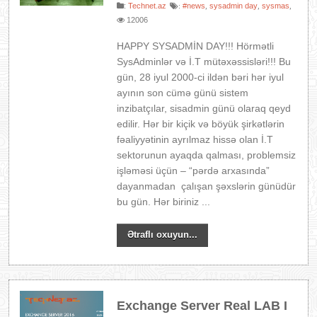
:
Technet.az
#news
sysadmin day
sysmas
:
,
,
,
12006
HAPPY SYSADMİN DAY!!! Hörmətli
SysAdminlər və İ.T mütəxəssisləri!!! Bu
gün, 28 iyul 2000-ci ildən bəri hər iyul
ayının son cümə günü sistem
inzibatçılar, sisadmin günü olaraq qeyd
edilir. Hər bir kiçik və böyük şirkətlərin
fəaliyyətinin ayrılmaz hissə olan İ.T
sektorunun ayaqda qalması, problemsiz
işləməsi üçün – “pərdə arxasında”
dayanmadan çalışan şəxslərin günüdür
bu gün. Hər biriniz ...
Ətraflı oxuyun...
Exchange Server Real LAB I