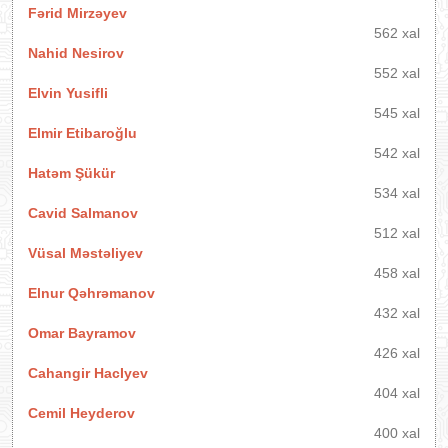
Fərid Mirzəyev
562 xal
Nahid Nesirov
552 xal
Elvin Yusifli
545 xal
Elmir Etibaroğlu
542 xal
Hatəm Şükür
534 xal
Cavid Salmanov
512 xal
Vüsal Məstəliyev
458 xal
Elnur Qəhrəmanov
432 xal
Omar Bayramov
426 xal
Cahangir HacIyev
404 xal
Cemil Heyderov
400 xal