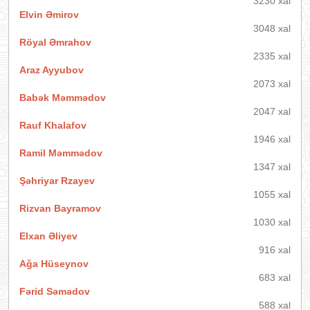
3230 xal
Elvin Əmirov
3048 xal
Röyal Əmrahov
2335 xal
Araz Ayyubov
2073 xal
Babək Məmmədov
2047 xal
Rauf Khalafov
1946 xal
Ramil Məmmədov
1347 xal
Şəhriyar Rzayev
1055 xal
Rizvan Bayramov
1030 xal
Elxan Əliyev
916 xal
Ağa Hüseynov
683 xal
Fərid Səmədov
588 xal