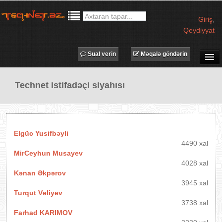
Giriş
,
Qeydiyyat
Sual verin
Məqalə göndərin
SUAL-CAVAB
Technet istifadəçi siyahısı
TECHNET TV
MƏQALƏLƏR
İŞ ELANLARI
Elgüc Yusifbəyli
TƏDBİRLƏR
4490 xal
MirCeyhun Musayev
PROQRAMLAR
4028 xal
AVADANLIQLAR
Kənan Əkpərov
3945 xal
IT LÜĞƏT
Turqut Vəliyev
XƏBƏRLƏR
3738 xal
Farhad KARIMOV