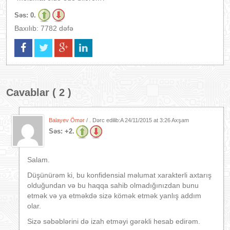
Səs:
0.
Baxılıb: 7782 dəfə
Cavablar ( 2 )
Balayev Ömər
/ . Dərc edilib:A
24/11/2015 at 3:26 Axşam
Səs:
+2.
Salam.
Düşünürəm ki, bu konfidensial məlumat xarakterli axtarış
olduğundan və bu haqqa sahib olmadığınızdan bunu
etmək və ya etməkdə sizə kömək etmək yanlış addım
olar.
Sizə səbəblərini də izah etməyi gərəkli hesab edirəm.