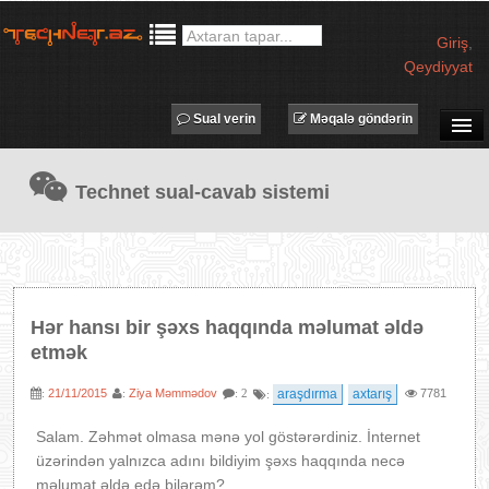
Giriş
,
Qeydiyyat
Sual verin
Məqalə göndərin
SUAL-CAVAB
Technet sual-cavab sistemi
TECHNET TV
MƏQALƏLƏR
İŞ ELANLARI
TƏDBİRLƏR
Hər hansı bir şəxs haqqında məlumat əldə
PROQRAMLAR
etmək
AVADANLIQLAR
21/11/2015
Ziya Məmmədov
araşdırma
axtarış
7781
:
:
: 2
:
IT LÜĞƏT
Salam. Zəhmət olmasa mənə yol göstərərdiniz. İnternet
XƏBƏRLƏR
üzərindən yalnızca adını bildiyim şəxs haqqında necə
məlumat əldə edə bilərəm?