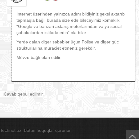
İnternet üzərindən yalnızca adını bildiyiniz şəxsi axtarıb
tapmaqla bağlı burada sizə edə biləcəyimiz köməklik
“Google və bənzəri axtarış motorlarından və ya sosial
şəbəkələrdən istifadə edin” ola bilər.
Yerdə qalan digər səbəblər üçün Polisə və digər güc
strukturlarına müraciət etməniz gərəkdir.
Mövzu bağlı elan edilir.
Cavab qəbul edilmir.
Technet.az. Bütün hüquqlar qorunur.