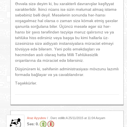
Əvvəla sizə deyim ki, bu xarakterli davranışlar kəşfiyyat
xarakterlidir. İkinci nüans isə sizin məlumat almaq istəmə
səbəbiniz bəlli deyil. Məsələnin sonunda hər-hansı
xoşagəlməz hal olarsa o zaman sizə kömək etmiş şəxslər
qanunla sorğulana bilər. Üçüncü məsələ əgər siz hər-
hansı bir şəxs tərəfindən təzyiqə məruz qalırsınız və ya
təhlükə hiss edirsiniz vəya başqa bu kimi hallarla üz-
üzəsinizsə sizə aidiyyatı instansiyalara müraciət etməyi
tövsiyyə edə bilərəm. Yəni polis əməkdaşları və
həcmindən asılı olaraq hətta Milli Təhlükəsizlik
orqanlarına da müraciət edə bilərsiniz.
Düşünürəm ki, səhifənin administrasiyası mövzunu lazımlı
formada bağlayar və ya cavablandırar.
Təşəkkürlər.
Araz Ayyubov
/ . Dərc edilib:A
25/11/2015 at 11:04 Axşam
Səs:
0.