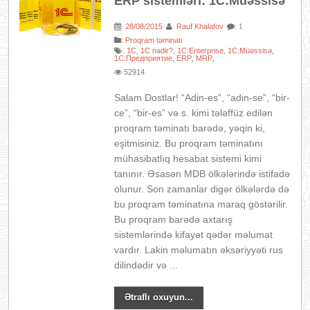
ERP sistemləri: 1C:Müəssisə
28/08/2015
Rauf Khalafov
:
:
: 1
:
Proqram təminatı
1C
1C nədir?
1C:Enterprise
1C:Müəssisə
:
,
,
,
,
1С:Предприятие
ERP
MRP
,
,
,
52914
Salam Dostlar! “Adin-es”, “adin-se”, “bir-
ce”, “bir-es” və s. kimi tələffüz edilən
proqram təminatı barədə, yəqin ki,
eşitmisiniz. Bu proqram təminatını
mühasibatlıq hesabat sistemi kimi
tanınır. Əsasən MDB ölkələrində istifadə
olunur. Son zamanlar digər ölkələrdə də
bu proqram təminatına maraq göstərilir.
Bu proqram barədə axtarış
sistemlərində kifayət qədər məlumat
vardır. Lakin məlumatın əksəriyyəti rus
dilindədir və ...
Ətraflı oxuyun...