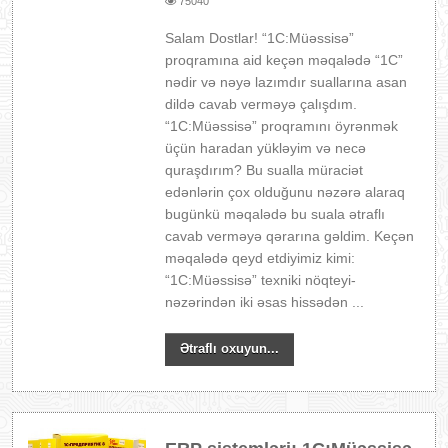
75040
Salam Dostlar! “1C:Müəssisə”
proqramına aid keçən məqalədə “1C”
nədir və nəyə lazımdır suallarına asan
dildə cavab verməyə çalışdım.
“1C:Müəssisə” proqramını öyrənmək
üçün haradan yükləyim və necə
quraşdırım? Bu sualla müraciət
edənlərin çox olduğunu nəzərə alaraq
bugünkü məqalədə bu suala ətraflı
cavab verməyə qərarına gəldim. Keçən
məqalədə qeyd etdiyimiz kimi:
“1C:Müəssisə” texniki nöqteyi-
nəzərindən iki əsas hissədən ...
Ətraflı oxuyun...