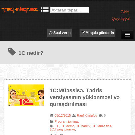
Giriş
,
Qeydiyyat
Sual verin
Məqalə göndərin
SUAL-CAVAB
1C nədir?
TECHNET TV
MƏQALƏLƏR
İŞ ELANLARI
TƏDBİRLƏR
1C:Müəssisə. Tədris
PROQRAMLAR
versiyasının yüklənməsi və
AVADANLIQLAR
quraşdırılması
IT LÜĞƏT
05/12/2015
Rauf Khalafov
:
:
: 0
:
Proqram təminatı
XƏBƏRLƏR
1C
1C demo
1C nədir?
1C:Müəssisə
:
,
,
,
,
1С:Предприятие
,