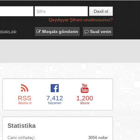
Daxil ol
Qeydiyyat
Şifrəni unutmusunuz?
Məqalə göndərin
Sual verin
ƏBƏRLƏR
RSS
7,412
1,200
Abunə ol
bəyənən
abunə
Statistika
Cəmi istifadəçi:
3054 nəfər