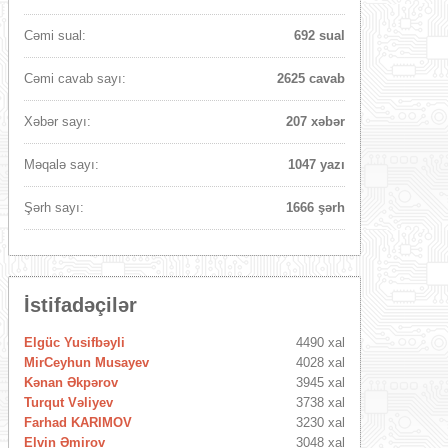
Cəmi sual:
692 sual
Cəmi cavab sayı:
2625 cavab
Xəbər sayı:
207 xəbər
Məqalə sayı:
1047 yazı
Şərh sayı:
1666 şərh
İstifadəçilər
Elgüc Yusifbəyli
4490 xal
MirCeyhun Musayev
4028 xal
Kənan Əkpərov
3945 xal
Turqut Vəliyev
3738 xal
Farhad KARIMOV
3230 xal
Elvin Əmirov
3048 xal