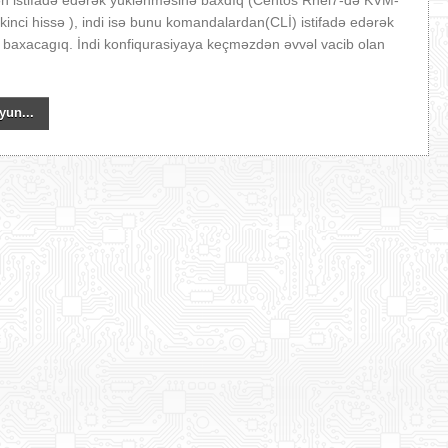
dən istifadə edərək yüklənməsinə baxdıq (Centos Rhel7-də KVM-
 ikinci hissə ), indi isə bunu komandalardan(CLİ) istifadə edərək
baxacagıq. İndi konfiqurasiyaya keçməzdən əvvəl vacib olan
yun...