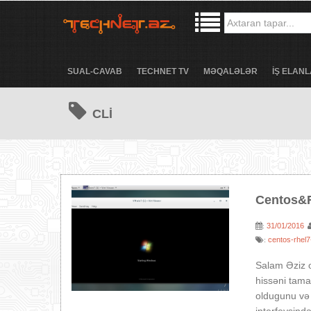
SUAL-CAVAB
TECHNET TV
MƏQALƏLƏR
İŞ ELANL
CLİ
Centos&R
31/01/2016
:
centos-rhel
:
Salam Əziz o
hissəni tam
oldugunu və 