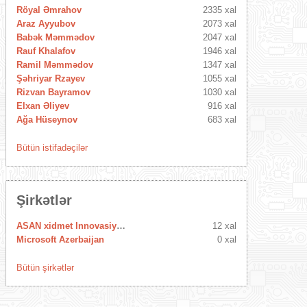
Röyal Əmrahov
2335 xal
Araz Ayyubov
2073 xal
Babək Məmmədov
2047 xal
Rauf Khalafov
1946 xal
Ramil Məmmədov
1347 xal
Şəhriyar Rzayev
1055 xal
Rizvan Bayramov
1030 xal
Elxan Əliyev
916 xal
Ağa Hüseynov
683 xal
Bütün istifadəçilər
Şirkətlər
ASAN xidmet Innovasiya Mərkəzi
12 xal
Microsoft Azerbaijan
0 xal
Bütün şirkətlər