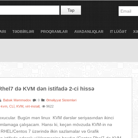
Tap
ARI
TƏDBİRLƏR
PROQRAMLAR
AVADANLIQLAR
IT LÜĞƏT
X
hel7 də KVM dən istifadə 2-ci hissə
Babək Məmmədov
:
Əməliyyat Sistemləri
:
: 0
7-kvm
CLİ
KVM
virt-install
9622
,
,
,
,
xucular. Bugün mən linux KVM dərslər seriyasından ikinci
amlamaga çalışacam. Hansı ki, keçən mövzuda KVM-in nə
RHEL/Centos 7 üzərində ilkin sazlamalar və Grafik