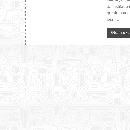
interfeysin
dən istifadə
qurulmasına 
bəzi ...
Ətraflı oxu