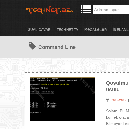
SUAL-CAVAB
TECHNET TV
MƏQALƏLƏR
İŞ ELANL
Command Line
Qoşulmuş
üsulu
09/12/2017
:
Salam. Bu M
kömək olacaq
Bilməyənlər