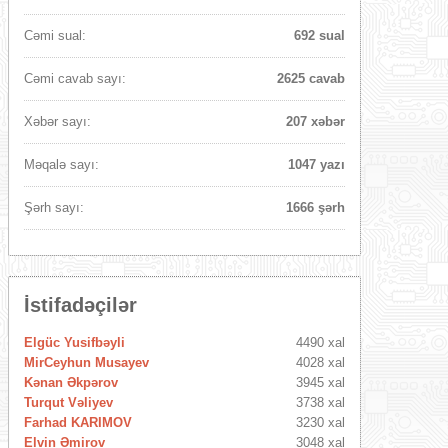
Cəmi sual:
692 sual
Cəmi cavab sayı:
2625 cavab
Xəbər sayı:
207 xəbər
Məqalə sayı:
1047 yazı
Şərh sayı:
1666 şərh
İstifadəçilər
Elgüc Yusifbəyli
4490 xal
MirCeyhun Musayev
4028 xal
Kənan Əkpərov
3945 xal
Turqut Vəliyev
3738 xal
Farhad KARIMOV
3230 xal
Elvin Əmirov
3048 xal