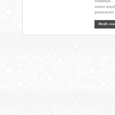
məqaləyə… D
vaxtsa qoşul
göstərəcəm.
Ətraflı oxu