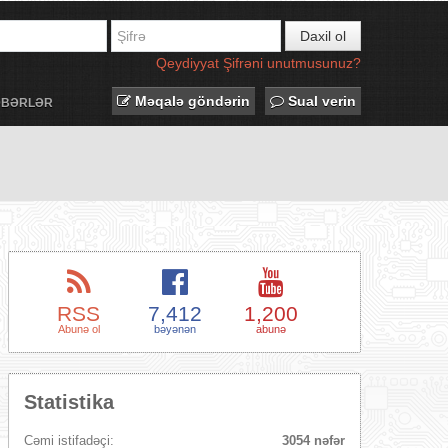
Daxil ol
Qeydiyyat
Şifrəni unutmusunuz?
Məqalə göndərin
Sual verin
ƏBƏRLƏR
RSS
7,412
1,200
Abunə ol
bəyənən
abunə
Statistika
Cəmi istifadəçi:
3054 nəfər