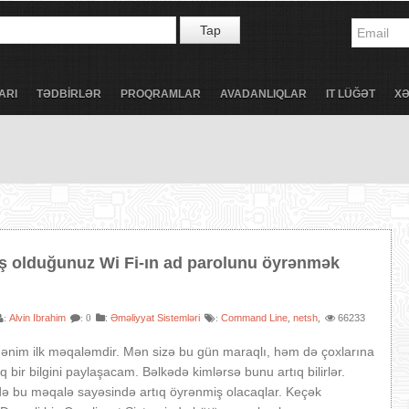
Tap
ARI
TƏDBİRLƏR
PROQRAMLAR
AVADANLIQLAR
IT LÜĞƏT
X
 olduğunuz Wi Fi-ın ad parolunu öyrənmək
Alvin Ibrahim
:
Əməliyyat Sistemləri
Command Line
netsh
66233
:
: 0
:
,
,
ənim ilk məqaləmdir. Mən sizə bu gün maraqlı, həm də çoxlarına
 bir bilgini paylaşacam. Bəlkədə kimlərsə bunu artıq bilirlər.
də bu məqalə sayəsində artıq öyrənmiş olacaqlar. Keçək