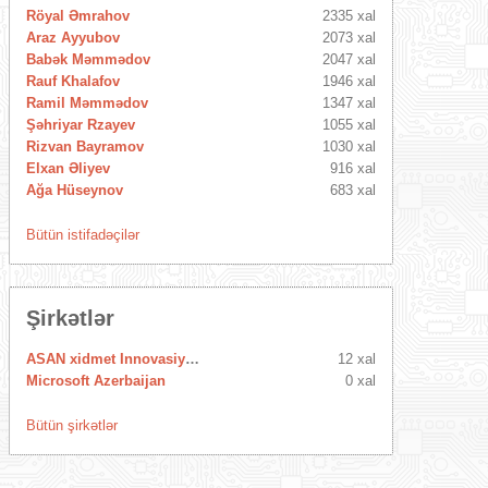
Röyal Əmrahov
2335 xal
Araz Ayyubov
2073 xal
Babək Məmmədov
2047 xal
Rauf Khalafov
1946 xal
Ramil Məmmədov
1347 xal
Şəhriyar Rzayev
1055 xal
Rizvan Bayramov
1030 xal
Elxan Əliyev
916 xal
Ağa Hüseynov
683 xal
Bütün istifadəçilər
Şirkətlər
ASAN xidmet Innovasiya Mərkəzi
12 xal
Microsoft Azerbaijan
0 xal
Bütün şirkətlər