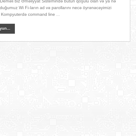
eməli biz Əməliyyat Sistemində bütün qoşulu olan və ya nə
duğumuz Wi Fi-ların ad və parollarını necə öyrənəcəyimizi
 Kompyuterdə command line ...
yun...