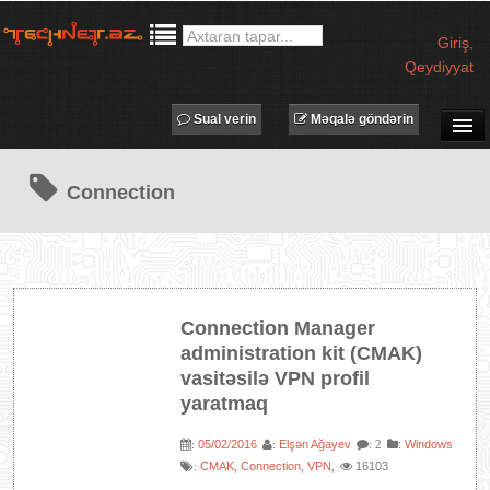
Giriş
,
Qeydiyyat
Sual verin
Məqalə göndərin
SUAL-CAVAB
Connection
TECHNET TV
MƏQALƏLƏR
İŞ ELANLARI
TƏDBİRLƏR
Connection Manager
PROQRAMLAR
administration kit (CMAK)
AVADANLIQLAR
vasitəsilə VPN profil
yaratmaq
IT LÜĞƏT
XƏBƏRLƏR
05/02/2016
Elşən Ağayev
:
Windows
:
:
: 2
CMAK
Connection
VPN
16103
:
,
,
,