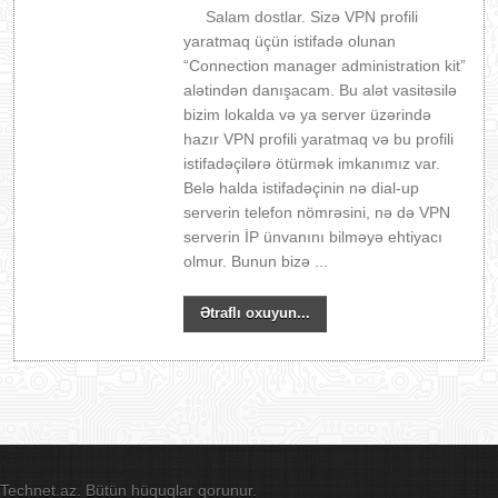
Salam dostlar. Sizə VPN profili
yaratmaq üçün istifadə olunan
“Connection manager administration kit”
alətindən danışacam. Bu alət vasitəsilə
bizim lokalda və ya server üzərində
hazır VPN profili yaratmaq və bu profili
istifadəçilərə ötürmək imkanımız var.
Belə halda istifadəçinin nə dial-up
serverin telefon nömrəsini, nə də VPN
serverin İP ünvanını bilməyə ehtiyacı
olmur. Bunun bizə ...
Ətraflı oxuyun...
Technet.az. Bütün hüquqlar qorunur.