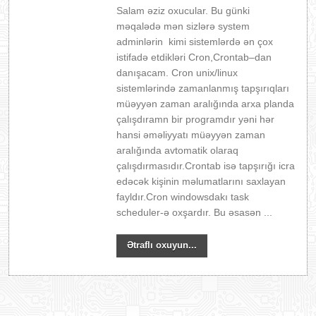
Salam əziz oxucular. Bu günki
məqalədə mən sizlərə system
adminlərin kimi sistemlərdə ən çox
istifadə etdikləri Cron,Crontab–dan
danışacam. Cron unix/linux
sistemlərində zamanlanmış tapşırıqları
müəyyən zaman aralığında arxa planda
çalışdıramn bir programdır yəni hər
hansi əməliyyatı müəyyən zaman
aralığında avtomatik olaraq
çalışdırmasıdır.Crontab isə tapşırığı icra
edəcək kişinin məlumatlarını saxlayan
fayldır.Cron windowsdakı task
scheduler-ə oxşardır. Bu əsasən ...
Ətraflı oxuyun...