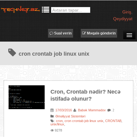
Giriş
,
Qeydiyyat
Sual verin
Məqalə göndərin
SUAL-CAVAB
cron crontab job linux unix
TECHNET TV
MƏQALƏLƏR
İŞ ELANLARI
TƏDBİRLƏR
Cron, Crontab nədir? Necə
PROQRAMLAR
istifadə olunur?
AVADANLIQLAR
17/03/2016
Babək Məmmədov
:
:
: 2
IT LÜĞƏT
:
Əməliyyat Sistemləri
cron
cron crontab job linux unix
CRONTAB
:
,
,
,
XƏBƏRLƏR
unix/linux
,
9278