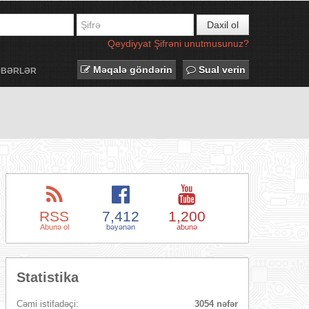
Daxil ol
Qeydiyyat
Şifrəni unutmusunuz?
Məqalə göndərin
Sual verin
ƏBƏRLƏR
RSS
7,412
1,200
Abunə ol
bəyənən
abunə
Statistika
Cəmi istifadəçi:
3054 nəfər