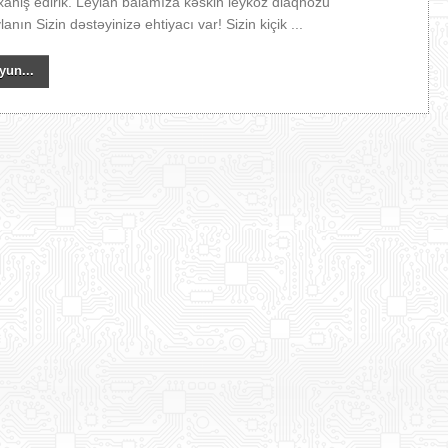
ahiş edirik. Leylan balamıza kəskin leykoz diaqnozu
anın Sizin dəstəyinizə ehtiyacı var! Sizin kiçik ...
yun...