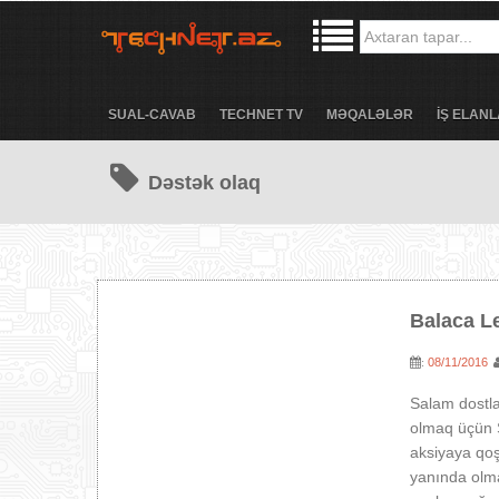
SUAL-CAVAB
TECHNET TV
MƏQALƏLƏR
İŞ ELANL
Dəstək olaq
Balaca L
08/11/2016
:
Salam dostla
olmaq üçün S
aksiyaya qo
yanında olma