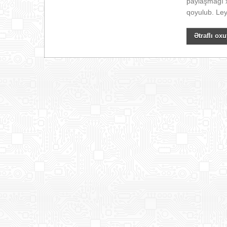
paylaşmağı x
qoyulub. Leyl
Ətraflı oxu