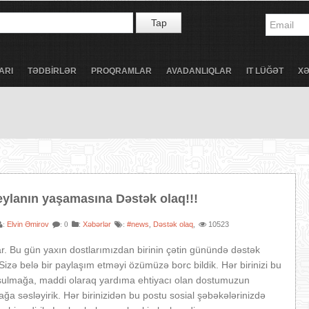
Tap
ARI
TƏDBİRLƏR
PROQRAMLAR
AVADANLIQLAR
IT LÜĞƏT
X
eylanın yaşamasına Dəstək olaq!!!
Elvin Əmirov
:
Xəbərlər
#news
Dəstək olaq
10523
:
: 0
:
,
,
r. Bu gün yaxın dostlarımızdan birinin çətin günündə dəstək
izə belə bir paylaşım etməyi özümüzə borc bildik. Hər birinizi bu
şulmağa, maddi olaraq yardıma ehtiyacı olan dostumuzun
ğa səsləyirik. Hər birinizidən bu postu sosial şəbəkələrinizdə