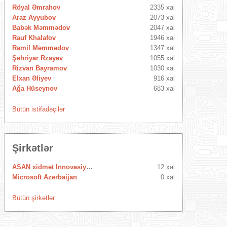
Röyal Əmrahov
2335 xal
Araz Ayyubov
2073 xal
Babək Məmmədov
2047 xal
Rauf Khalafov
1946 xal
Ramil Məmmədov
1347 xal
Şəhriyar Rzayev
1055 xal
Rizvan Bayramov
1030 xal
Elxan Əliyev
916 xal
Ağa Hüseynov
683 xal
Bütün istifadəçilər
Şirkətlər
ASAN xidmet Innovasiya Mərkəzi
12 xal
Microsoft Azerbaijan
0 xal
Bütün şirkətlər