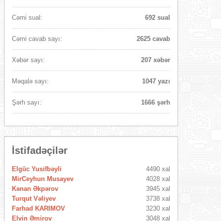
Cəmi sual:
692 sual
Cəmi cavab sayı:
2625 cavab
Xəbər sayı:
207 xəbər
Məqalə sayı:
1047 yazı
Şərh sayı:
1666 şərh
İstifadəçilər
Elgüc Yusifbəyli
4490 xal
MirCeyhun Musayev
4028 xal
Kənan Əkpərov
3945 xal
Turqut Vəliyev
3738 xal
Farhad KARIMOV
3230 xal
Elvin Əmirov
3048 xal