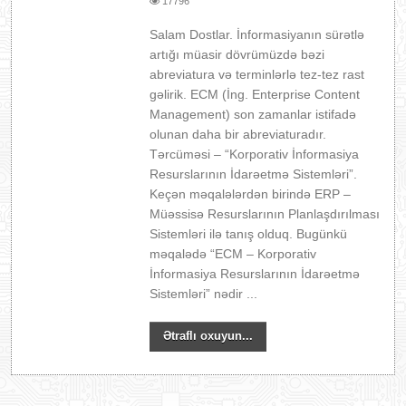
17796
Salam Dostlar. İnformasiyanın sürətlə
artığı müasir dövrümüzdə bəzi
abreviatura və terminlərlə tez-tez rast
gəlirik. ECM (İng. Enterprise Content
Management) son zamanlar istifadə
olunan daha bir abreviaturadır.
Tərcüməsi – “Korporativ İnformasiya
Resurslarının İdarəetmə Sistemləri”.
Keçən məqalələrdən birində ERP –
Müəssisə Resurslarının Planlaşdırılması
Sistemləri ilə tanış olduq. Bugünkü
məqalədə “ECM – Korporativ
İnformasiya Resurslarının İdarəetmə
Sistemləri” nədir ...
Ətraflı oxuyun...