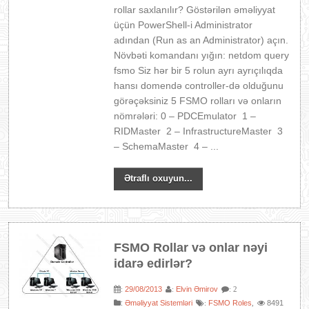
rollar saxlanılır? Göstərilən əməliyyat
üçün PowerShell-i Administrator
adından (Run as an Administrator) açın.
Növbəti komandanı yığın: netdom query
fsmo Siz hər bir 5 rolun ayrı ayrıçılıqda
hansı domendə controller-də olduğunu
görəçəksiniz 5 FSMO rolları və onların
nömrələri: 0 – PDCEmulator 1 –
RIDMaster 2 – InfrastructureMaster 3
– SchemaMaster 4 – ...
Ətraflı oxuyun...
FSMO Rollar və onlar nəyi
idarə edirlər?
29/08/2013
Elvin Əmirov
:
:
: 2
:
Əməliyyat Sistemləri
FSMO Roles
8491
:
,