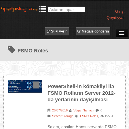
Giriş
,
Qeydiyyat
Sual verin
Məqalə göndərin
SUAL-CAVAB
FSMO Roles
TECHNET TV
MƏQALƏLƏR
İŞ ELANLARI
TƏDBİRLƏR
PowerShell-in köməkliyi ilə
PROQRAMLAR
FSMO Rolların Server 2012-
AVADANLIQLAR
də yerlərinin dəyişilməsi
IT LÜĞƏT
26/07/2016
Vüqar Namazlı
:
:
: 0
:
Server/Storage
FSMO Roles
15551
XƏBƏRLƏR
:
,
Salam, dostlar. Hansı serverdə FSMO